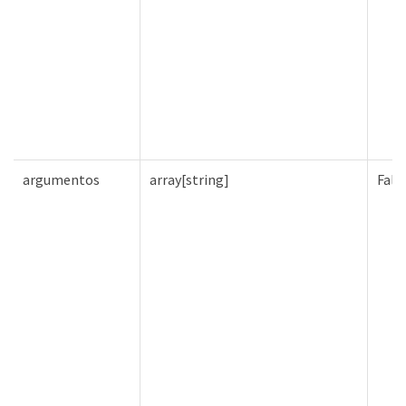
argumentos
array[string]
Fals