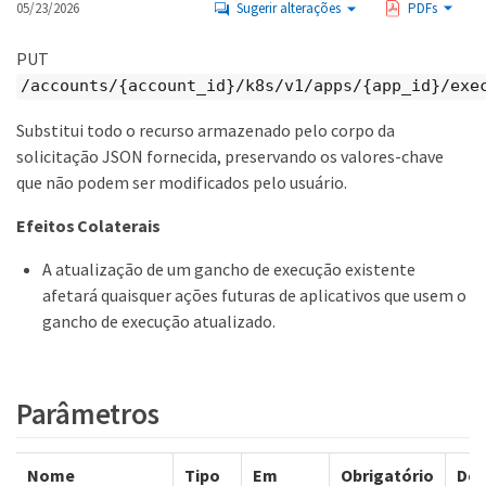
05/23/2026
Sugerir alterações
PDFs
PUT
/accounts/{account_id}/k8s/v1/apps/{app_id}/exe
Substitui todo o recurso armazenado pelo corpo da
solicitação JSON fornecida, preservando os valores-chave
que não podem ser modificados pelo usuário.
Efeitos Colaterais
A atualização de um gancho de execução existente
afetará quaisquer ações futuras de aplicativos que usem o
gancho de execução atualizado.
Parâmetros
Nome
Tipo
Em
Obrigatório
Des