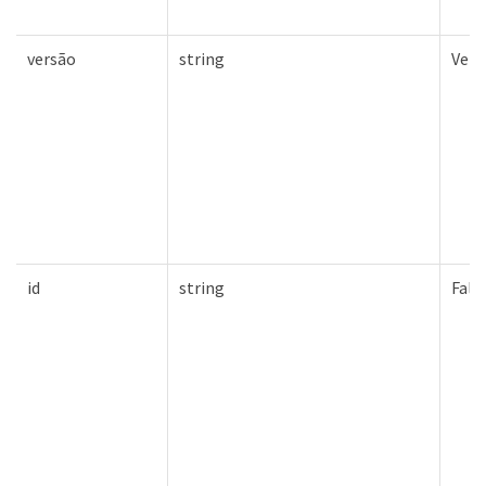
versão
string
Verd
id
string
Fals