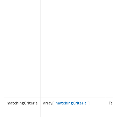
matchingCriteria
array[
"matchingCriteria"
]
Fals