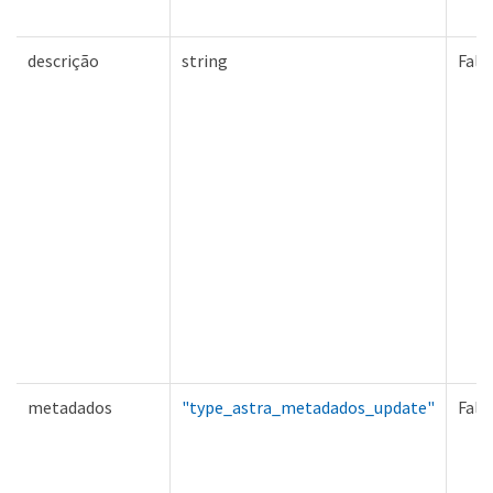
descrição
string
Fals
metadados
"type_astra_metadados_update"
Fals