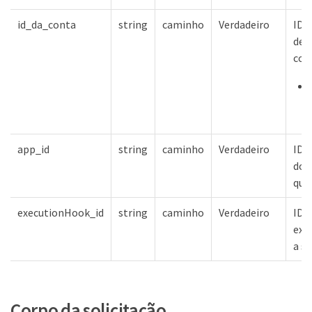
id_da_conta
string
caminho
Verdadeiro
ID 
de 
con
app_id
string
caminho
Verdadeiro
ID 
do 
que
executionHook_id
string
caminho
Verdadeiro
ID 
exe
a se
Corpo da solicitação