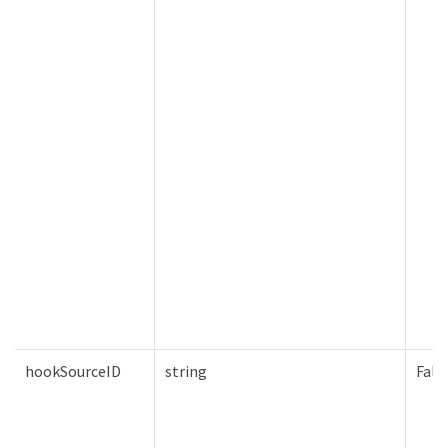
hookSourceID
string
Fals