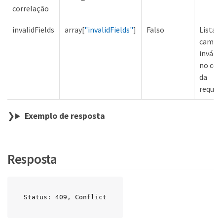
correlação
invalidFields
array[
"invalidFields"
]
Falso
Lista 
camp
inváli
no co
da
requis
Exemplo de resposta
Resposta
Status: 409, Conflict