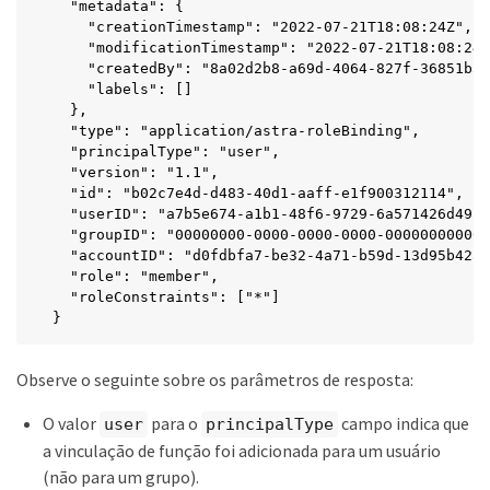
  "metadata": {

    "creationTimestamp": "2022-07-21T18:08:24Z",

    "modificationTimestamp": "2022-07-21T18:08:24Z
    "createdBy": "8a02d2b8-a69d-4064-827f-36851b3e
    "labels": []

  },

  "type": "application/astra-roleBinding",

  "principalType": "user",

  "version": "1.1",

  "id": "b02c7e4d-d483-40d1-aaff-e1f900312114",

  "userID": "a7b5e674-a1b1-48f6-9729-6a571426d49f"
  "groupID": "00000000-0000-0000-0000-000000000000
  "accountID": "d0fdbfa7-be32-4a71-b59d-13d95b4232
  "role": "member",

  "roleConstraints": ["*"]

}
Observe o seguinte sobre os parâmetros de resposta:
O valor
para o
campo indica que
user
principalType
a vinculação de função foi adicionada para um usuário
(não para um grupo).