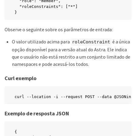
  "role": "member",

  "roleConstraints": ["*"]

}
Observe o seguinte sobre os parâmetros de entrada:
O valor utilizado acima para
é a única
roleConstraint
opção disponível para a versão atual do Astra. Ele indica
que o usuário não está restrito a um conjunto limitado de
namespaces e pode acessá-los todos.
Curl exemplo
curl --location -i --request POST --data @JSONinpu
Exemplo de resposta JSON
{
