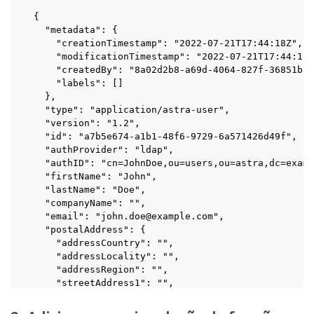
{

  "metadata": {

    "creationTimestamp": "2022-07-21T17:44:18Z",

    "modificationTimestamp": "2022-07-21T17:44:18Z
    "createdBy": "8a02d2b8-a69d-4064-827f-36851b3e
    "labels": []

  },

  "type": "application/astra-user",

  "version": "1.2",

  "id": "a7b5e674-a1b1-48f6-9729-6a571426d49f",

  "authProvider": "ldap",

  "authID": "cn=JohnDoe,ou=users,ou=astra,dc=examp
  "firstName": "John",

  "lastName": "Doe",

  "companyName": "",

  "email": "john.doe@example.com",

  "postalAddress": {

    "addressCountry": "",

    "addressLocality": "",

    "addressRegion": "",

    "streetAddress1": "",

    "streetAddress2": "",

    "postalCode": ""
