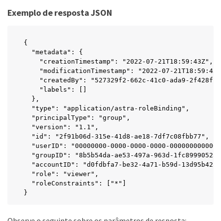
Exemplo de resposta JSON
{

  "metadata": {

    "creationTimestamp": "2022-07-21T18:59:43Z",

    "modificationTimestamp": "2022-07-21T18:59:43Z
    "createdBy": "527329f2-662c-41c0-ada9-2f428f14
    "labels": []

  },

  "type": "application/astra-roleBinding",

  "principalType": "group",

  "version": "1.1",

  "id": "2f91b06d-315e-41d8-ae18-7df7c08fbb77",

  "userID": "00000000-0000-0000-0000-000000000000"
  "groupID": "8b5b54da-ae53-497a-963d-1fc89990525b
  "accountID": "d0fdbfa7-be32-4a71-b59d-13d95b4232
  "role": "viewer",

  "roleConstraints": ["*"]

}
Observe o seguinte sobre os parâmetros de resposta: