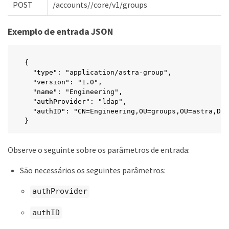
POST
/accounts//core/v1/groups
Exemplo de entrada JSON
{

  "type": "application/astra-group",

  "version": "1.0",

  "name": "Engineering",

  "authProvider": "ldap",

  "authID": "CN=Engineering,OU=groups,OU=astra,DC=
}
Observe o seguinte sobre os parâmetros de entrada:
São necessários os seguintes parâmetros:
authProvider
authID