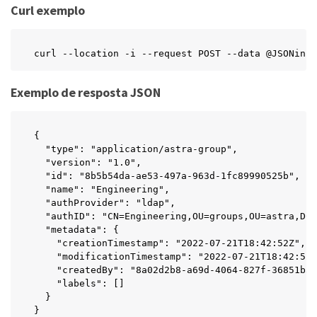
Curl exemplo
curl --location -i --request POST --data @JSONinpu
Exemplo de resposta JSON
{

  "type": "application/astra-group",

  "version": "1.0",

  "id": "8b5b54da-ae53-497a-963d-1fc89990525b",

  "name": "Engineering",

  "authProvider": "ldap",

  "authID": "CN=Engineering,OU=groups,OU=astra,DC=
  "metadata": {

    "creationTimestamp": "2022-07-21T18:42:52Z",

    "modificationTimestamp": "2022-07-21T18:42:52Z
    "createdBy": "8a02d2b8-a69d-4064-827f-36851b3e
    "labels": []

  }

}