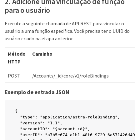
2. Adicione uma vinculação de função
  },

para o usuário
  "state": "active",

  "sendWelcomeEmail": "false",

  "isEnabled": "true",

Execute a seguinte chamada de API REST para vincular o
  "isInviteAccepted": "true",

usuário a uma função específica. Você precisa ter o UUID do
  "enableTimestamp": "2022-07-21T17:44:18Z",

usuário criado na etapa anterior.
  "lastActTimestamp": ""

}
Método
Caminho
HTTP
POST
/Accounts/_id/core/v1/roleBindings
Exemplo de entrada JSON
{

  "type": "application/astra-roleBinding",

  "version": "1.1",

  "accountID": "{account_id}",

  "userID": "a7b5e674-a1b1-48f6-9729-6a571426d49f"