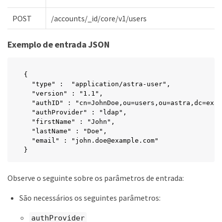
POST
/accounts/_id/core/v1/users
Exemplo de entrada JSON
{

  "type" :  "application/astra-user",

  "version" : "1.1",

  "authID" : "cn=JohnDoe,ou=users,ou=astra,dc=exam
  "authProvider" : "ldap",

  "firstName" : "John",

  "lastName" : "Doe",

  "email" : "john.doe@example.com"

}
Observe o seguinte sobre os parâmetros de entrada:
São necessários os seguintes parâmetros:
authProvider