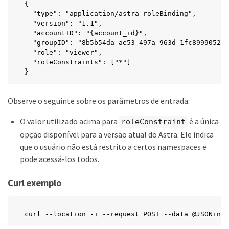
{

  "type": "application/astra-roleBinding",

  "version": "1.1",

  "accountID": "{account_id}",

  "groupID": "8b5b54da-ae53-497a-963d-1fc89990525b
  "role": "viewer",

  "roleConstraints": ["*"]

}
Observe o seguinte sobre os parâmetros de entrada:
O valor utilizado acima para
é a única
roleConstraint
opção disponível para a versão atual do Astra. Ele indica
que o usuário não está restrito a certos namespaces e
pode acessá-los todos.
Curl exemplo
curl --location -i --request POST --data @JSONinpu