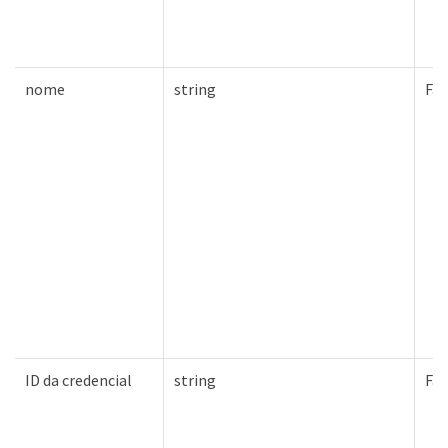
nome
string
Fal
ID da credencial
string
Fal