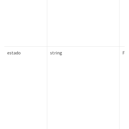
estado
string
Fal