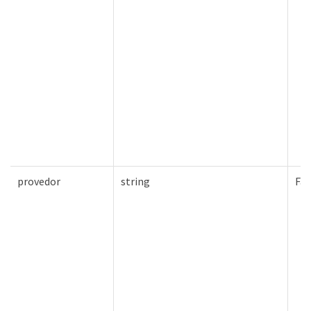
provedor
string
Fal