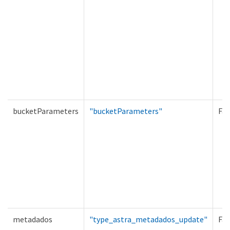
bucketParameters
"bucketParameters"
Fal
metadados
"type_astra_metadados_update"
Fal