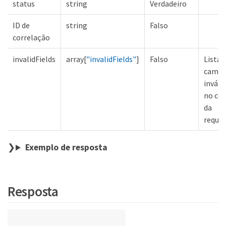
status
string
Verdadeiro
ID de
string
Falso
correlação
invalidFields
array[
"invalidFields"
]
Falso
Lista 
camp
inváli
no co
da
requis
Exemplo de resposta
Resposta