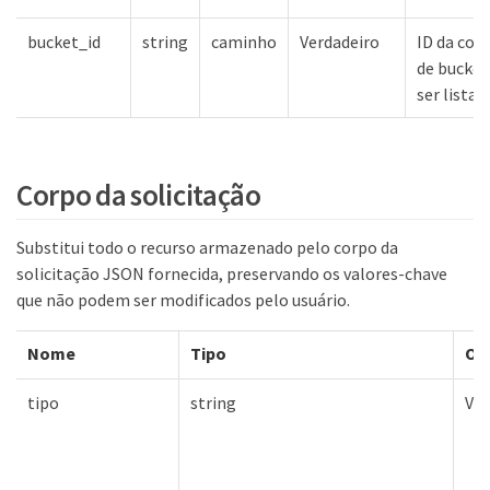
bucket_id
string
caminho
Verdadeiro
ID da col
de bucket
ser listad
Corpo da solicitação
Substitui todo o recurso armazenado pelo corpo da
solicitação JSON fornecida, preservando os valores-chave
que não podem ser modificados pelo usuário.
Nome
Tipo
Ob
tipo
string
Ver