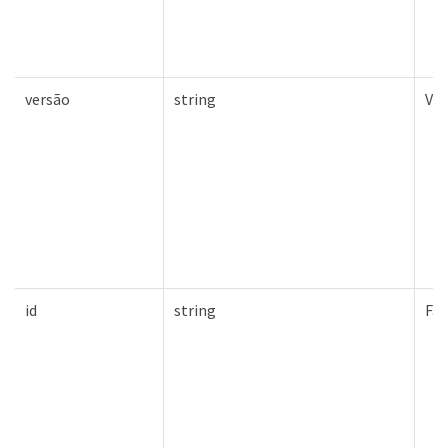
versão
string
Ver
id
string
Fal