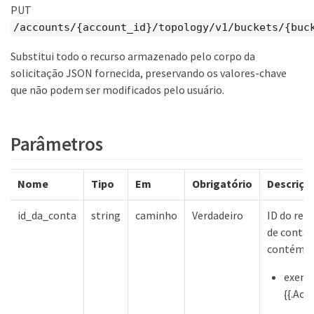
PUT
/accounts/{account_id}/topology/v1/buckets/{buc
Substitui todo o recurso armazenado pelo corpo da
solicitação JSON fornecida, preservando os valores-chave
que não podem ser modificados pelo usuário.
Parâmetros
Nome
Tipo
Em
Obrigatório
Descriçã
id_da_conta
string
caminho
Verdadeiro
ID do rec
de conta 
contém
exemp
{{.Acc