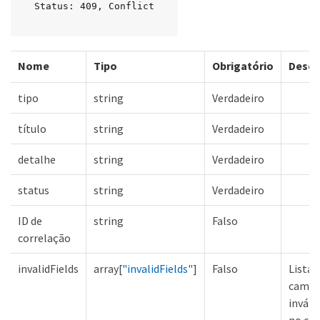
Status: 409, Conflict
Nome
Tipo
Obrigatório
Descr
tipo
string
Verdadeiro
título
string
Verdadeiro
detalhe
string
Verdadeiro
status
string
Verdadeiro
ID de
string
Falso
correlação
invalidFields
array[
"invalidFields"
]
Falso
Lista 
camp
inváli