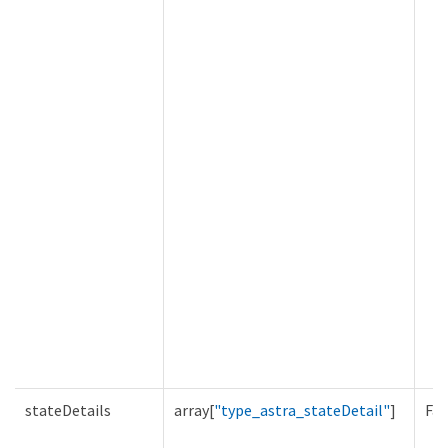
stateDetails
array[
"type_astra_stateDetail"
]
Fal