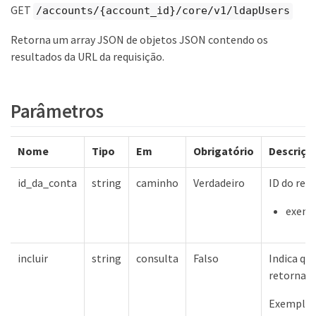
GET
/accounts/{account_id}/core/v1/ldapUsers
Retorna um array JSON de objetos JSON contendo os
resultados da URL da requisição.
Parâmetros
Nome
Tipo
Em
Obrigatório
Descriçã
id_da_conta
string
caminho
Verdadeiro
ID do rec
exempl
incluir
string
consulta
Falso
Indica qu
retornado
Exemplos 