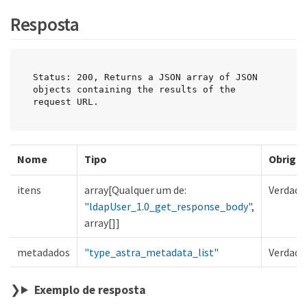
Resposta
Status: 200, Returns a JSON array of JSON 
objects containing the results of the 
request URL.
Nome
Tipo
Obrigat
itens
array[Qualquer um de:
Verdade
"ldapUser_1.0_get_response_body"
,
array[]]
metadados
"type_astra_metadata_list"
Verdade
Exemplo de resposta