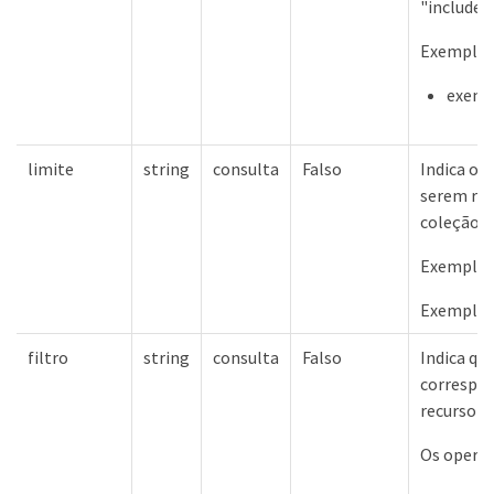
"include
Exemplos
exempl
limite
string
consulta
Falso
Indica o 
serem ret
coleção.
Exemplos 
Exemplos
filtro
string
consulta
Falso
Indica qu
correspon
recurso a
Os operad