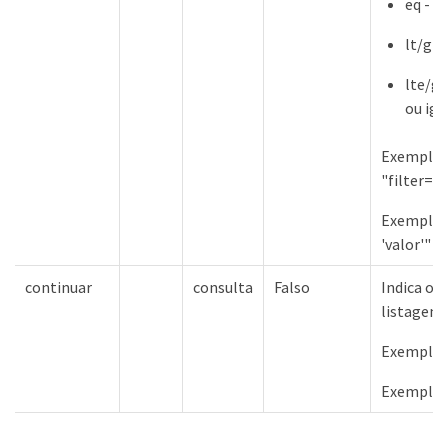
eq - I
lt/gt 
lte/gt
ou igu
Exemplo 
"filter=
Exemplos
'valor'"
continuar
consulta
Falso
Indica o t
listagem 
Exemplos 
Exemplos