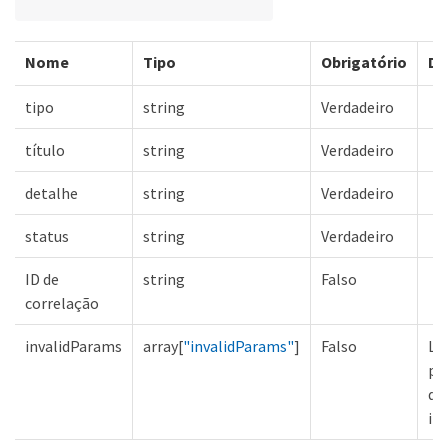
Nome
Tipo
Obrigatório
De
tipo
string
Verdadeiro
título
string
Verdadeiro
detalhe
string
Verdadeiro
status
string
Verdadeiro
ID de
string
Falso
correlação
invalidParams
array[
"invalidParams"
]
Falso
Lis
pa
de
in