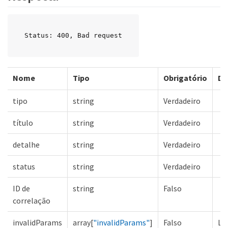
Status: 400, Bad request
Nome
Tipo
Obrigatório
De
tipo
string
Verdadeiro
título
string
Verdadeiro
detalhe
string
Verdadeiro
status
string
Verdadeiro
ID de
string
Falso
correlação
invalidParams
array[
"invalidParams"
]
Falso
Lis