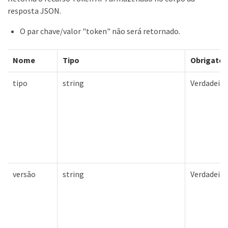
resposta JSON.
O par chave/valor "token" não será retornado.
Nome
Tipo
Obrigatór
tipo
string
Verdadeiro
versão
string
Verdadeiro