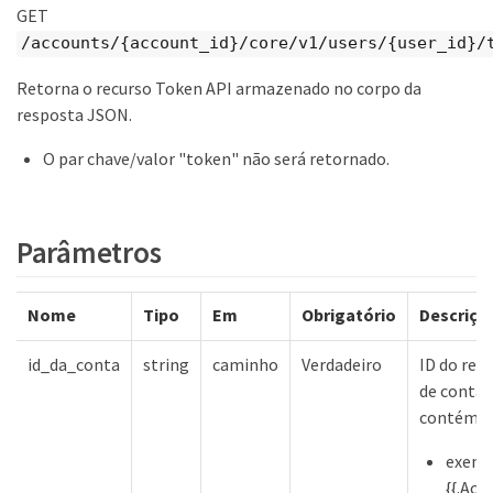
GET
/accounts/{account_id}/core/v1/users/{user_id}/
Retorna o recurso Token API armazenado no corpo da
resposta JSON.
O par chave/valor "token" não será retornado.
Parâmetros
Nome
Tipo
Em
Obrigatório
Descriçã
id_da_conta
string
caminho
Verdadeiro
ID do rec
de conta 
contém
exemp
{{.Acc