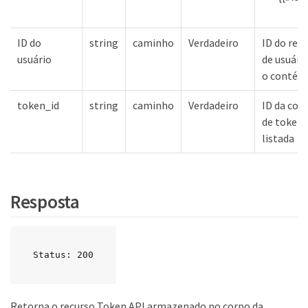
ID do
string
caminho
Verdadeiro
ID do rec
usuário
de usuári
o contém
token_id
string
caminho
Verdadeiro
ID da col
de tokens
listada
Resposta
Status: 200
Retorna o recurso Token API armazenado no corpo da