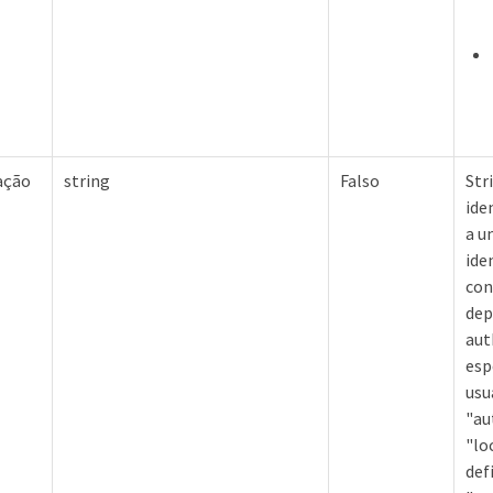
ação
string
Falso
Str
ide
a u
ide
con
dep
aut
esp
usu
"au
"lo
def