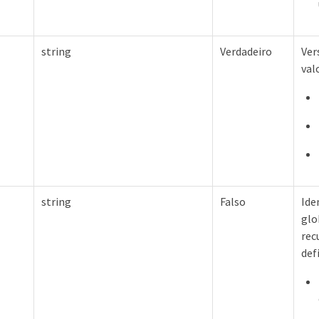
string
Verdadeiro
Ver
val
string
Falso
Ide
glo
rec
def