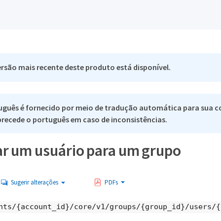
rsão mais recente deste produto está disponível.
uguês é fornecido por meio de tradução automática para sua c
 precede o português em caso de inconsistências.
ar um usuário para um grupo
Sugerir alterações
PDFs
nts/{account_id}/core/v1/groups/{group_id}/users/{