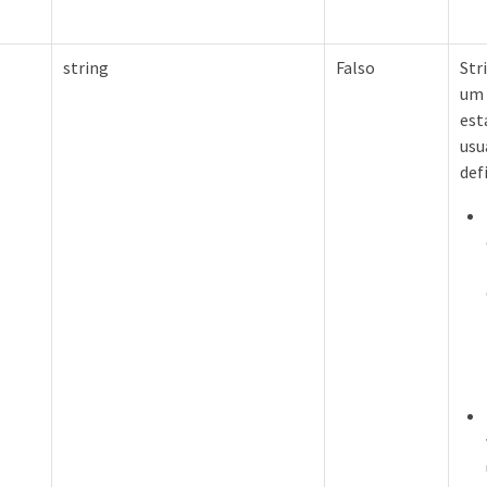
string
Falso
Str
um 
est
usu
def