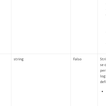
string
Falso
Str
se 
per
log
def