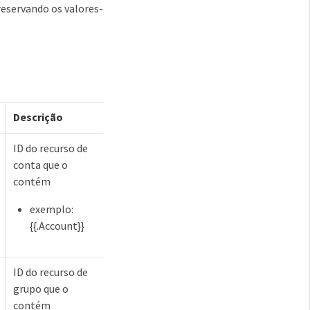
reservando os valores-
Descrição
ID do recurso de
conta que o
contém
exemplo:
{{.Account}}
ID do recurso de
grupo que o
contém