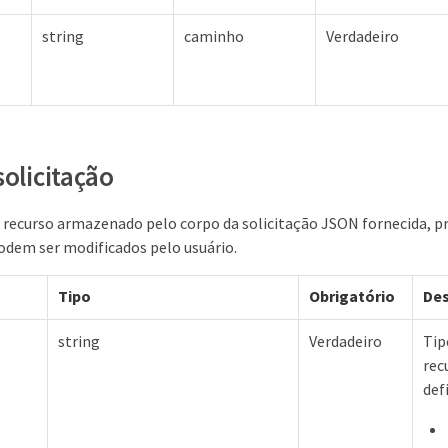
string
caminho
Verdadeiro
solicitação
o recurso armazenado pelo corpo da solicitação JSON fornecida, p
odem ser modificados pelo usuário.
Tipo
Obrigatório
Des
string
Verdadeiro
Tip
rec
def