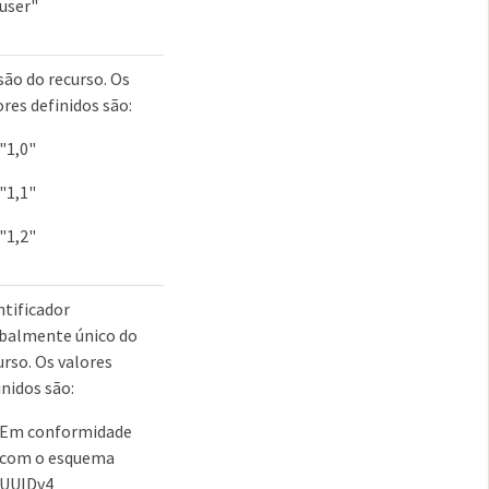
user"
são do recurso. Os
ores definidos são:
"1,0"
"1,1"
"1,2"
ntificador
balmente único do
urso. Os valores
inidos são:
Em conformidade
com o esquema
UUIDv4