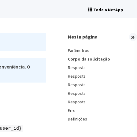
Toda a NetApp
Close
Nesta página
Parâmetros
Corpo da solicitação
onveniência. O
Resposta
Resposta
Resposta
Resposta
Resposta
Erro
Definições
user_id}