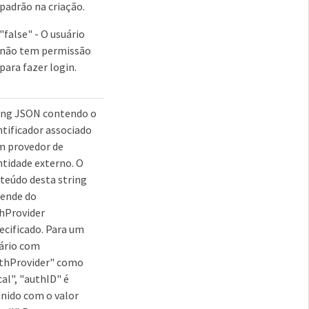
padrão na criação.
"false" - O usuário
não tem permissão
para fazer login.
ing JSON contendo o
ntificador associado
m provedor de
ntidade externo. O
teúdo desta string
ende do
hProvider
ecificado. Para um
ário com
thProvider" como
cal", "authID" é
inido com o valor