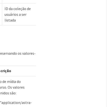
ID da coleção de
usuários a ser
listada
reservando os valores-
crição
o de mídia do
urso. Os valores
inidos são:
"application/astra-