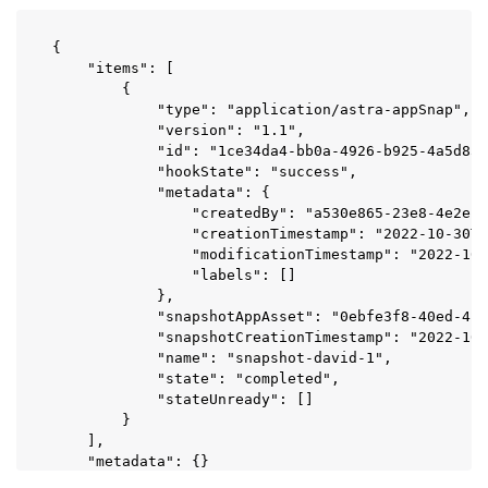
{

    "items": [

        {

            "type": "application/astra-appSnap",

            "version": "1.1",

            "id": "1ce34da4-bb0a-4926-b925-4a5d85d
            "hookState": "success",

            "metadata": {

                "createdBy": "a530e865-23e8-4e2e-8
                "creationTimestamp": "2022-10-30T2
                "modificationTimestamp": "2022-10-
                "labels": []

            },

            "snapshotAppAsset": "0ebfe3f8-40ed-4bd
            "snapshotCreationTimestamp": "2022-10-
            "name": "snapshot-david-1",

            "state": "completed",

            "stateUnready": []

        }

    ],

    "metadata": {}

}