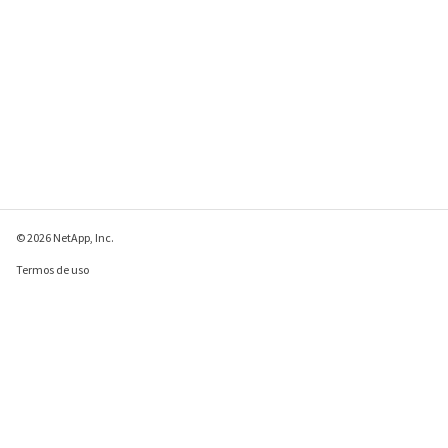
© 2026 NetApp, Inc.
Termos de uso
Política de privacidade
Política de cookies
Configurações de
cookies
Enviar comentários sobre esta página