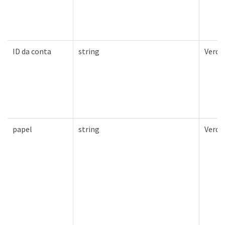
ID da conta
string
Verda
papel
string
Verda