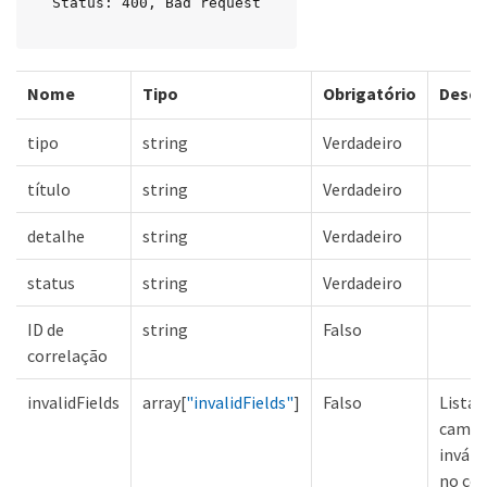
Status: 400, Bad request
Nome
Tipo
Obrigatório
Descr
tipo
string
Verdadeiro
título
string
Verdadeiro
detalhe
string
Verdadeiro
status
string
Verdadeiro
ID de
string
Falso
correlação
invalidFields
array[
"invalidFields"
]
Falso
Lista 
camp
inváli
no co