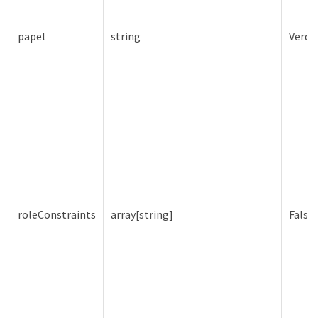
papel
string
Verda
roleConstraints
array[string]
Falso