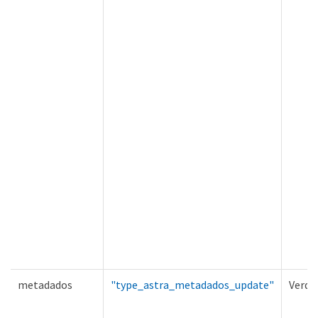
metadados
"type_astra_metadados_update"
Verda