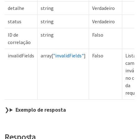
detalhe
string
Verdadeiro
status
string
Verdadeiro
ID de
string
Falso
correlação
invalidFields
array[
"invalidFields"
]
Falso
Lista 
camp
inváli
no co
da
requis
Exemplo de resposta
Resposta