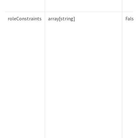
roleConstraints
array[string]
Falso