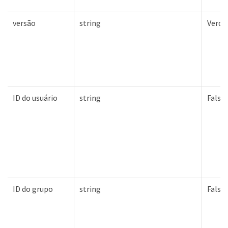
versão
string
Verda
ID do usuário
string
Falso
ID do grupo
string
Falso