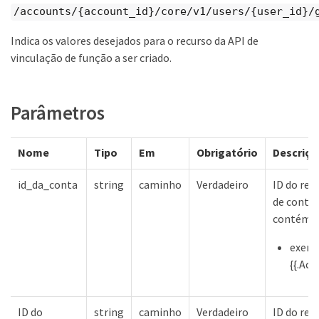
/accounts/{account_id}/core/v1/users/{user_id}/
Indica os valores desejados para o recurso da API de
vinculação de função a ser criado.
Parâmetros
Nome
Tipo
Em
Obrigatório
Descriçã
id_da_conta
string
caminho
Verdadeiro
ID do rec
de conta 
contém
exemp
{{.Acc
ID do
string
caminho
Verdadeiro
ID do rec