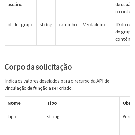
usuário
de usuári
o conté
id_do_grupo
string
caminho
Verdadeiro
ID do rec
de grupo 
contém
Corpo da solicitação
Indica os valores desejados para o recurso da API de
vinculação de função a ser criado.
Nome
Tipo
Obrig
tipo
string
Verda