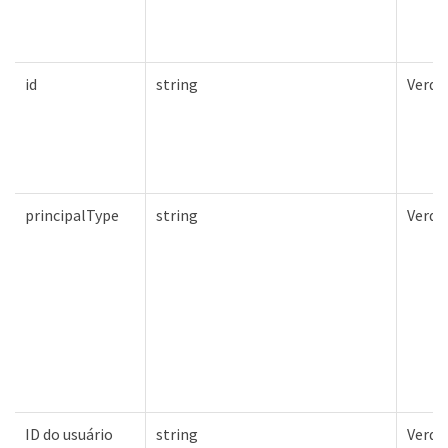
id
string
Verda
principalType
string
Verda
ID do usuário
string
Verda