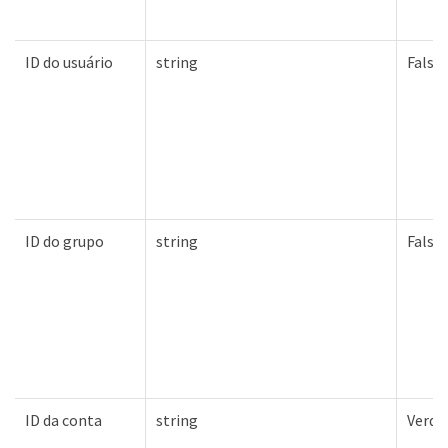
ID do usuário
string
Falso
ID do grupo
string
Falso
ID da conta
string
Verda