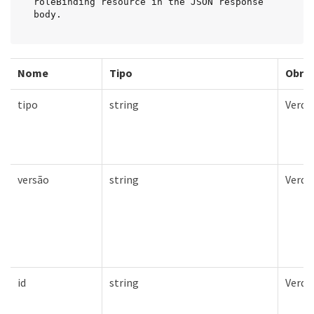
roleBinding resource in the JSON response 
body.
Nome
Tipo
Obrig
tipo
string
Verda
versão
string
Verda
id
string
Verda