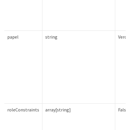
papel
string
Verda
roleConstraints
array[string]
Falso