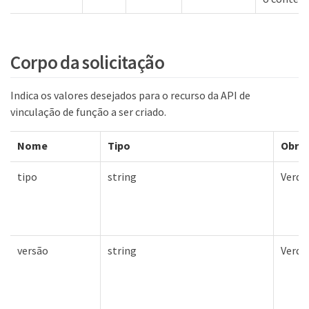
Corpo da solicitação
Indica os valores desejados para o recurso da API de
vinculação de função a ser criado.
Nome
Tipo
Obrig
tipo
string
Verda
versão
string
Verda