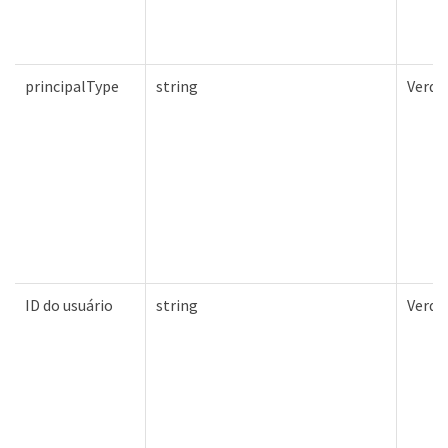
principalType
string
Verda
ID do usuário
string
Verda