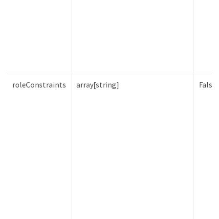
roleConstraints
array[string]
Falso