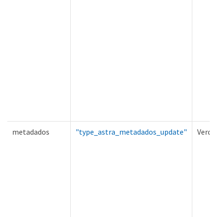
metadados
"type_astra_metadados_update"
Verda