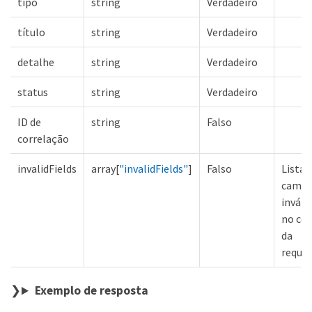
tipo
string
Verdadeiro
título
string
Verdadeiro
detalhe
string
Verdadeiro
status
string
Verdadeiro
ID de
string
Falso
correlação
invalidFields
array[
"invalidFields"
]
Falso
Lista 
camp
inváli
no co
da
requis
Exemplo de resposta