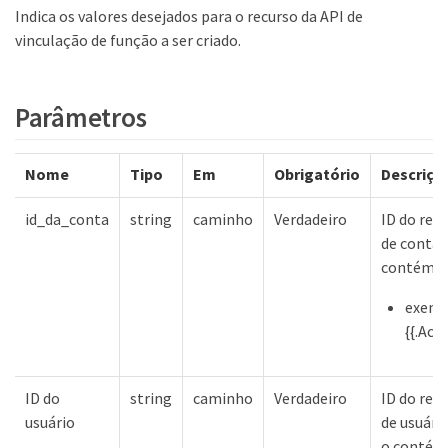
Indica os valores desejados para o recurso da API de
vinculação de função a ser criado.
Parâmetros
Nome
Tipo
Em
Obrigatório
Descriçã
id_da_conta
string
caminho
Verdadeiro
ID do rec
de conta 
contém
exemp
{{.Acc
ID do
string
caminho
Verdadeiro
ID do rec
usuário
de usuári
o contém