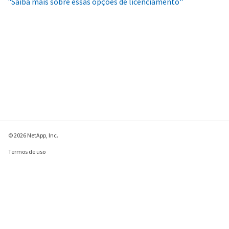
"Saiba mais sobre essas opções de licenciamento"
© 2026 NetApp, Inc.
Termos de uso
Política de privacidade
Política de cookies
Configurações de
cookies