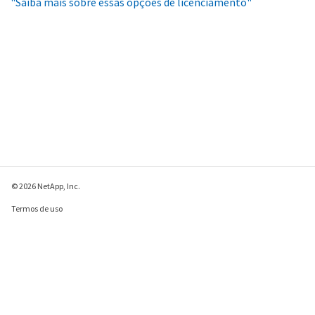
"Saiba mais sobre essas opções de licenciamento"
© 2026 NetApp, Inc.
Termos de uso
Política de privacidade
Política de cookies
Configurações de
cookies