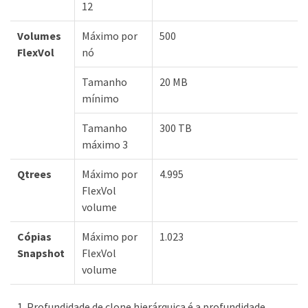
12
Volumes
Máximo por
500
FlexVol
nó
Tamanho
20 MB
mínimo
Tamanho
300 TB
máximo 3
Qtrees
Máximo por
4.995
FlexVol
volume
Cópias
Máximo por
1.023
Snapshot
FlexVol
volume
Profundidade de clone hierárquica é a profundidade