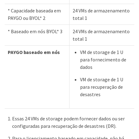
* Capacidade baseada em
24 VMs de armazenamento
PAYGO ou BYOL* 2
total 1
* Baseado em nós BYOL* 3
24 VMs de armazenamento
total 1
PAYGO baseado em nós
VM de storage de 1 U
para fornecimento de
dados
VM de storage de 1 U
para recuperação de
desastres
Essas 24 VMs de storage podem fornecer dados ou ser
configuradas para recuperação de desastres (DR).
Para o licenciamento baseado em capacidade, não há