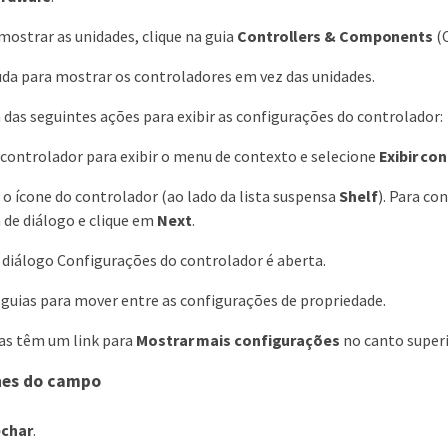
 mostrar as unidades, clique na guia
Controllers & Components
(
da para mostrar os controladores em vez das unidades.
das seguintes ações para exibir as configurações do controlador:
 controlador para exibir o menu de contexto e selecione
Exibir co
 o ícone do controlador (ao lado da lista suspensa
Shelf
). Para co
 de diálogo e clique em
Next
.
e diálogo Configurações do controlador é aberta.
 guias para mover entre as configurações de propriedade.
as têm um link para
Mostrar mais configurações
no canto superi
hes do campo
echar
.