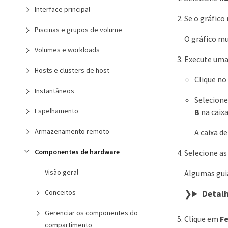
Interface principal
Se o gráfico
Piscinas e grupos de volume
O gráfico mu
Volumes e workloads
Execute uma 
Hosts e clusters de host
Clique no
Instantâneos
Selecione
Espelhamento
B
na caixa
Armazenamento remoto
A caixa d
Componentes de hardware
Selecione as
Visão geral
Algumas gui
Conceitos
Detal
Gerenciar os componentes do
Clique em
F
compartimento