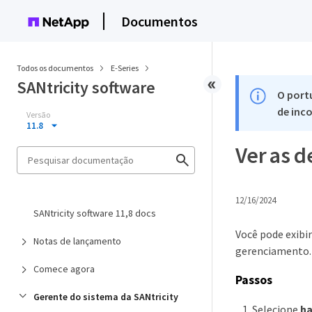
Documentos
Todos os documentos
E-Series
SANtricity software
O port
de inco
Versão
11.8
Ver as d
12/16/2024
SANtricity software 11,8 docs
Você pode exibi
Notas de lançamento
gerenciamento.
Comece agora
Passos
Gerente do sistema da SANtricity
Selecione
h