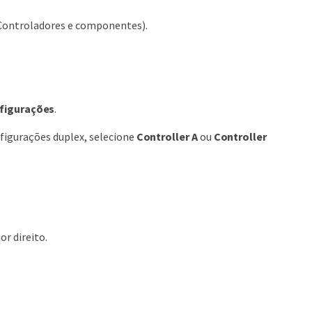
Controladores e componentes).
nfigurações
.
nfigurações duplex, selecione
Controller A
ou
Controller
or direito.