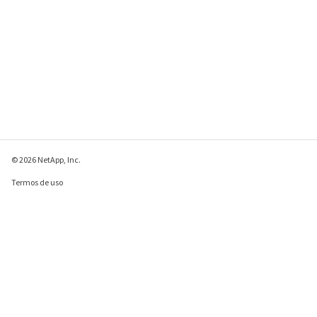
© 2026 NetApp, Inc.
Termos de uso
Política de privacidade
Política de cookies
Configurações de
cookies
Enviar comentários sobre esta página