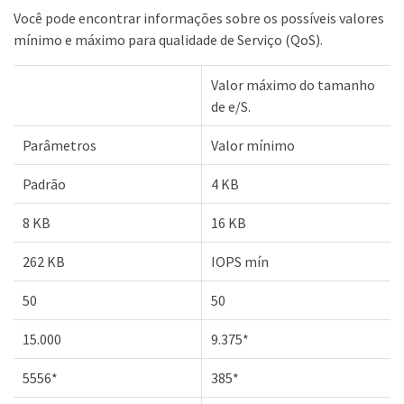
Você pode encontrar informações sobre os possíveis valores
mínimo e máximo para qualidade de Serviço (QoS).
Valor máximo do tamanho
de e/S.
Parâmetros
Valor mínimo
Padrão
4 KB
8 KB
16 KB
262 KB
IOPS mín
50
50
15.000
9.375*
5556*
385*