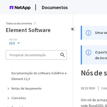
Documentos
Todos os documentos
Element Software
Uma ve
Versão
12.3
O port
de inco
Nós de 
Documentação do software SolidFire e
Element 12,3
Notas de lançamento
10/22/2024
Col
Conceitos
Um nó de armaze
rede Bond10G. A