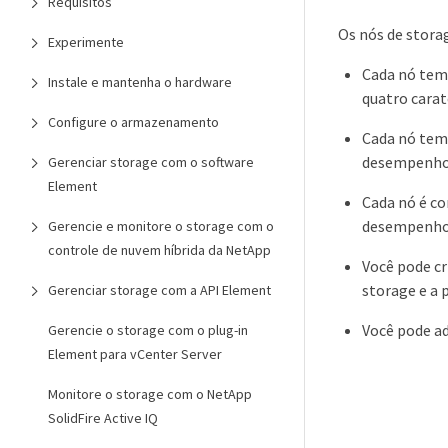
Requisitos
Os nós de storag
Experimente
Cada nó tem 
Instale e mantenha o hardware
quatro carat
Configure o armazenamento
Cada nó tem
desempenho g
Gerenciar storage com o software
Element
Cada nó é c
desempenho.
Gerencie e monitore o storage com o
controle de nuvem híbrida da NetApp
Você pode cr
storage e a 
Gerenciar storage com a API Element
Você pode ad
Gerencie o storage com o plug-in
Element para vCenter Server
Monitore o storage com o NetApp
SolidFire Active IQ