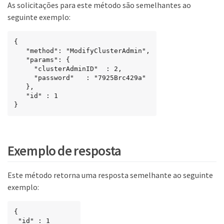
As solicitações para este método são semelhantes ao
seguinte exemplo:
{

   "method": "ModifyClusterAdmin",

   "params": {

     "clusterAdminID"  : 2,

     "password"   : "7925Brc429a"

   },

   "id" : 1

}
Exemplo de resposta
Este método retorna uma resposta semelhante ao seguinte
exemplo:
{

 "id" : 1
