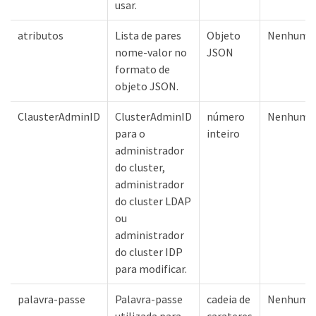
usar.
atributos
Lista de pares
Objeto
Nenhum
nome-valor no
JSON
formato de
objeto JSON.
ClausterAdminID
ClusterAdminID
número
Nenhum
para o
inteiro
administrador
do cluster,
administrador
do cluster LDAP
ou
administrador
do cluster IDP
para modificar.
palavra-passe
Palavra-passe
cadeia de
Nenhum