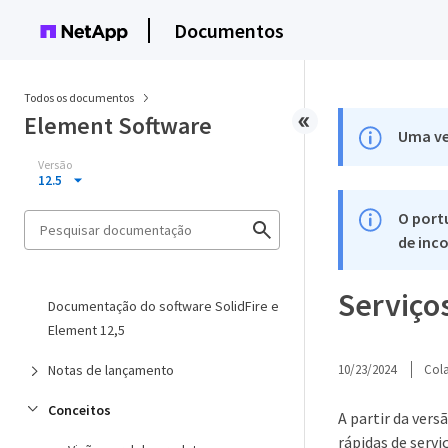
Documentos
Todos os documentos
Element Software
Uma ve
Versão
12.5
O port
de inco
Serviços
Documentação do software SolidFire e
Element 12,5
Notas de lançamento
10/23/2024
Col
Conceitos
A partir da vers
rápidas de servi