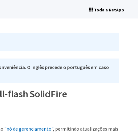
Toda a NetApp
nveniência. O inglês precede o português em caso
l-flash SolidFire
no
"nó de gerenciamento"
, permitindo atualizações mais