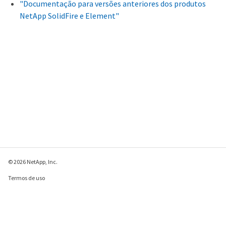
"Documentação para versões anteriores dos produtos
NetApp SolidFire e Element"
© 2026 NetApp, Inc.
Termos de uso
Política de privacidade
Política de cookies