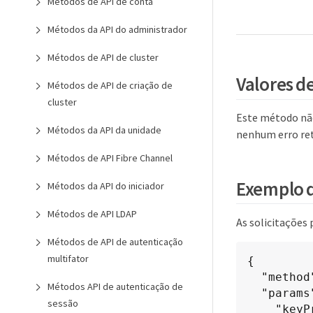
Métodos de API de conta
Métodos da API do administrador
Métodos de API de cluster
Valores d
Métodos de API de criação de
cluster
Este método não
Métodos da API da unidade
nenhum erro re
Métodos de API Fibre Channel
Exemplo d
Métodos da API do iniciador
Métodos de API LDAP
As solicitações
Métodos de API de autenticação
multifator
{

  "method": "AddKeyServerToProviderKmip",

Métodos API de autenticação de
  "params": {

sessão
    "keyProviderID": 1,
