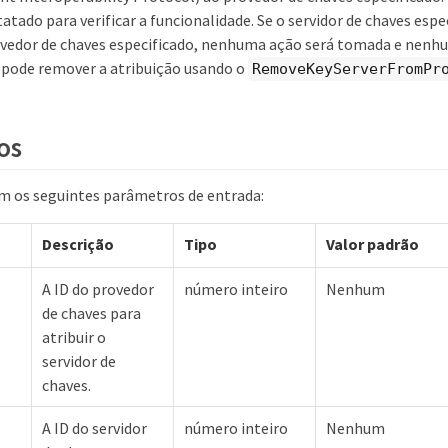
tatado para verificar a funcionalidade. Se o servidor de chaves espec
ovedor de chaves especificado, nenhuma ação será tomada e nenhu
 pode remover a atribuição usando o
RemoveKeyServerFromPr
os
 os seguintes parâmetros de entrada:
Descrição
Tipo
Valor padrão
A ID do provedor
número inteiro
Nenhum
de chaves para
atribuir o
servidor de
chaves.
A ID do servidor
número inteiro
Nenhum