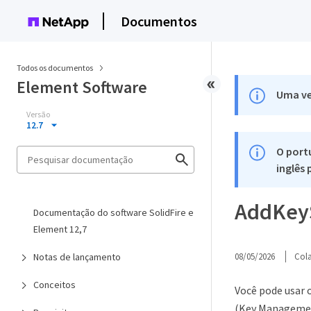
Documentos
Todos os documentos
Element Software
Uma ve
Versão
12.7
O port
inglês
AddKey
Documentação do software SolidFire e
Element 12,7
Notas de lançamento
08/05/2026
Col
Conceitos
Você pode usar 
(Key Management