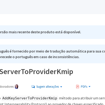
rsão mais recente deste produto está disponível.
uguês é fornecido por meio de tradução automática para sua c
 precede o português em caso de inconsistências.
ServerToProviderKmip
aboradores
Sugerir alterações
PDFs
o
método para atribuir um ser
AddKeyServerToProviderKmip
 Interoperability Protocol) ao provedor de chaves especificado. 