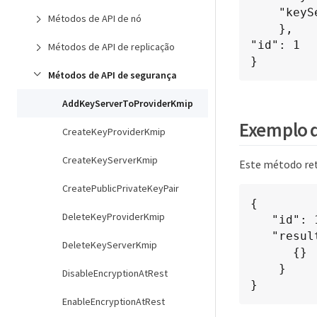
    "keyServerID": 15

Métodos de API de nó
    },

"id": 1

Métodos de API de replicação
}
Métodos de API de segurança
AddKeyServerToProviderKmip
Exemplo d
CreateKeyProviderKmip
CreateKeyServerKmip
Este método re
CreatePublicPrivateKeyPair
{

DeleteKeyProviderKmip
   "id": 1,

   "result":

DeleteKeyServerKmip
      {}

    }

DisableEncryptionAtRest
}
EnableEncryptionAtRest