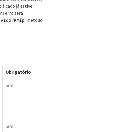
ificado já estiver
m erro será
método.
oviderKmip
Obrigatório
Sim
Sim