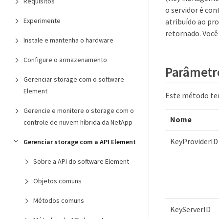
Requisitos
o servidor é con
Experimente
atribuído ao pr
retornado. Você
Instale e mantenha o hardware
Configure o armazenamento
Parâmetr
Gerenciar storage com o software
Element
Este método tem
Gerencie e monitore o storage com o
Nome
controle de nuvem híbrida da NetApp
KeyProviderID
Gerenciar storage com a API Element
Sobre a API do software Element
Objetos comuns
Métodos comuns
KeyServerID