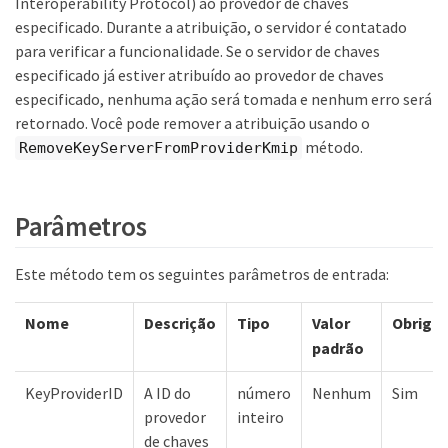
Interoperability Protocol) ao provedor de chaves
especificado. Durante a atribuição, o servidor é contatado
para verificar a funcionalidade. Se o servidor de chaves
especificado já estiver atribuído ao provedor de chaves
especificado, nenhuma ação será tomada e nenhum erro será
retornado. Você pode remover a atribuição usando o
método.
RemoveKeyServerFromProviderKmip
Parâmetros
Este método tem os seguintes parâmetros de entrada:
Nome
Descrição
Tipo
Valor
Obrigat
padrão
KeyProviderID
A ID do
número
Nenhum
Sim
provedor
inteiro
de chaves