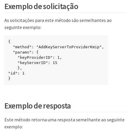
Exemplo de solicitação
As solicitações para este método são semelhantes ao
seguinte exemplo:
{

  "method": "AddKeyServerToProviderKmip",

  "params": {

    "keyProviderID": 1,

    "keyServerID": 15

    },

"id": 1

}
Exemplo de resposta
Este método retorna uma resposta semelhante ao seguinte
exemplo: