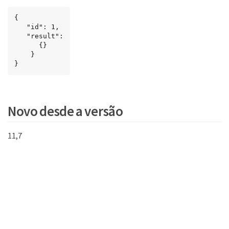
{

   "id": 1,

   "result":

      {}

    }

}
Key
Novo desde a versão
11,7