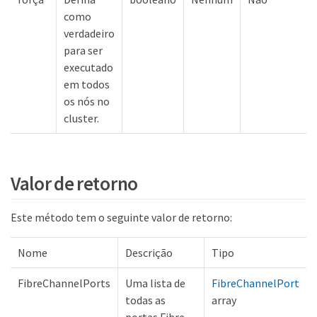
como
verdadeiro
para ser
executado
em todos
os nós no
cluster.
Valor de retorno
Este método tem o seguinte valor de retorno:
es
Nome
Descrição
Tipo
FibreChannelPorts
Uma lista de
FibreChannelPort
todas as
array