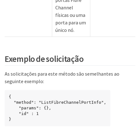
portas Fibre
Channel
físicas ou uma
porta para um
único nó.
Exemplo de solicitação
As solicitações para este método são semelhantes ao
seguinte exemplo:
{

  "method": "ListFibreChannelPortInfo",

    "params": {},

    "id" : 1

}