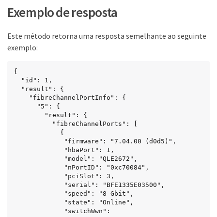
Exemplo de resposta
Este método retorna uma resposta semelhante ao seguinte
exemplo:
{

  "id": 1,

  "result": {

    "fibreChannelPortInfo": {

      "5": {

        "result": {

          "fibreChannelPorts": [

            {

             "firmware": "7.04.00 (d0d5)",

             "hbaPort": 1,

             "model": "QLE2672",

             "nPortID": "0xc70084",

             "pciSlot": 3,

             "serial": "BFE1335E03500",

             "speed": "8 Gbit",

             "state": "Online",

             "switchWwn": 