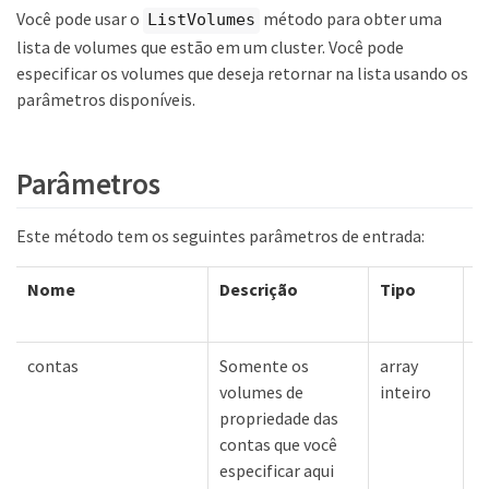
Você pode usar o
método para obter uma
ListVolumes
lista de volumes que estão em um cluster. Você pode
especificar os volumes que deseja retornar na lista usando os
parâmetros disponíveis.
Parâmetros
Este método tem os seguintes parâmetros de entrada:
Nome
Descrição
Tipo
V
p
contas
Somente os
array
N
volumes de
inteiro
propriedade das
contas que você
especificar aqui