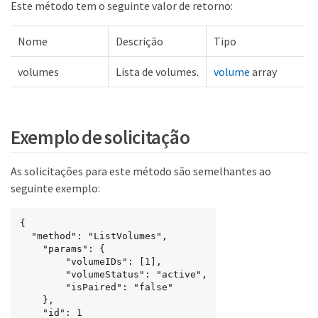
Este método tem o seguinte valor de retorno:
Nome
Descrição
Tipo
volumes
Lista de volumes.
volume
array
Exemplo de solicitação
As solicitações para este método são semelhantes ao
seguinte exemplo:
{

  "method": "ListVolumes",

    "params": {

        "volumeIDs": [1],

        "volumeStatus": "active",

        "isPaired": "false"

    },

    "id": 1
