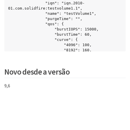
                "iqn": "iqn.2010-
01.com.solidfire:testvolume1.1",

                "name": "testVolume1",

                "purgeTime": "",

                "qos": {

                    "burstIOPS": 15000,

                    "burstTime": 60,

                    "curve": {

                        "4096": 100,

                        "8192": 160,

                        "16384": 270,

                        "32768": 500,

                        "65536": 1000,

Novo desde a versão
                        "131072": 1950,

                        "262144": 3900,

                        "524288": 7600,

9,6
                        "1048576": 15000

                    },

                    "maxIOPS": 15000,

                    "minIOPS": 50

                },

                "scsiEUIDeviceID": 
"6a79617900000001f47acc0100000000",

                "scsiNAADeviceID": 
"6f47acc1000000006a79617900000001",
