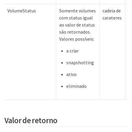
VolumeStatus
Somente volumes
cadeia de
N
com status igual
carateres
ao valor de status
são retornados.
Valores possíveis:
a criar
snapshotting
ativo
eliminado
Valor de retorno