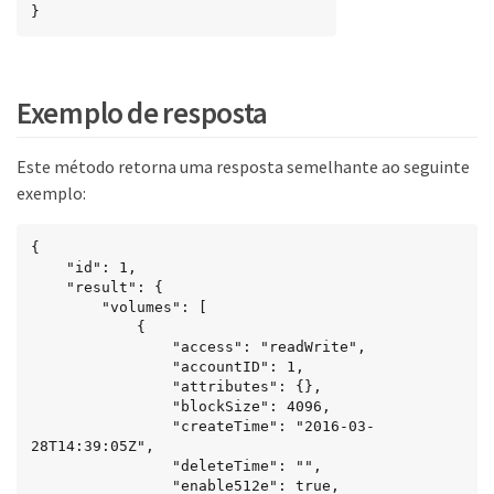
}
Exemplo de resposta
Este método retorna uma resposta semelhante ao seguinte
exemplo:
{

    "id": 1,

    "result": {

        "volumes": [

            {

                "access": "readWrite",

                "accountID": 1,

                "attributes": {},

                "blockSize": 4096,

                "createTime": "2016-03-
28T14:39:05Z",

                "deleteTime": "",

                "enable512e": true,
