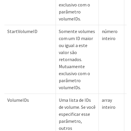
exclusivo com o
parâmetro
volumeIDs.
StartVolumeID
Somente volumes
número
N
com um ID maior
inteiro
ou igual a este
valor são
retornados.
Mutuamente
exclusivo com o
parâmetro
volumeIDs.
VolumeIDs
Uma lista de IDs
array
N
de volume. Se você
inteiro
especificar esse
parâmetro,
outros