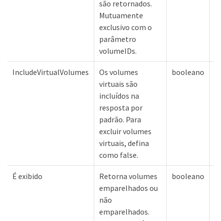
são retornados.
Mutuamente
exclusivo com o
parâmetro
volumeIDs.
IncludeVirtualVolumes
Os volumes
booleano
v
virtuais são
incluídos na
resposta por
padrão. Para
excluir volumes
virtuais, defina
como false.
É exibido
Retorna volumes
booleano
N
emparelhados ou
não
emparelhados.