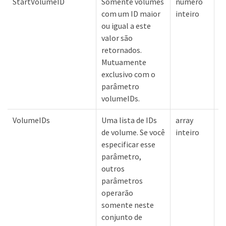
StartVolumeID
Somente volumes
número
N
com um ID maior
inteiro
ou igual a este
valor são
retornados.
Mutuamente
exclusivo com o
parâmetro
volumeIDs.
VolumeIDs
Uma lista de IDs
array
N
de volume. Se você
inteiro
especificar esse
parâmetro,
outros
parâmetros
operarão
somente neste
conjunto de