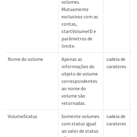
volumes.
Mutuamente
exclusivos com as
contas,
startVolumeID e
parâmetros de
limite.
Nome do volume
Apenas as
cadeia de
N
informações do
carateres
objeto de volume
correspondentes
ao nome do
volume são
retornadas.
VolumeStatus
Somente volumes
cadeia de
N
com status igual
carateres
ao valor de status