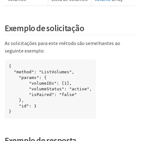
Exemplo de solicitação
As solicitações para este método são semelhantes ao
seguinte exemplo:
{

  "method": "ListVolumes",

    "params": {

        "volumeIDs": [1],

        "volumeStatus": "active",

        "isPaired": "false"

    },

    "id": 1

}
Exemplo de resposta