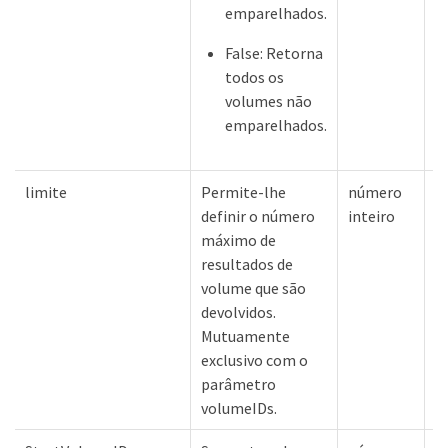
emparelhados.
False: Retorna
todos os
volumes não
emparelhados.
limite
Permite-lhe
número
1
definir o número
inteiro
máximo de
resultados de
volume que são
devolvidos.
Mutuamente
exclusivo com o
parâmetro
volumeIDs.