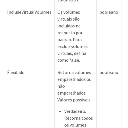
IncludeVirtualVolumes
Os volumes
booleano
v
virtuais são
incluídos na
resposta por
padrão. Para
excluir volumes
virtuais, defina
como false.
É exibido
Retorna volumes
booleano
N
emparelhados ou
não
emparelhados.
Valores possíveis:
Verdadeiro:
Retorna todos
os volumes