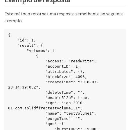
Este método retorna uma resposta semelhante ao seguinte
exemplo:
{

    "id": 1,

    "result": {

        "volumes": [

            {

                "access": "readWrite",

                "accountID": 1,

                "attributes": {},

                "blockSize": 4096,

                "createTime": "2016-03-
28T14:39:05Z",

                "deleteTime": "",

                "enable512e": true,

                "iqn": "iqn.2010-
01.com.solidfire:testvolume1.1",

                "name": "testVolume1",

                "purgeTime": "",

                "qos": {

                    "burstIOPS": 15000,
