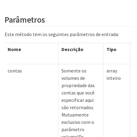
Parâmetros
Este método tem os seguintes parâmetros de entrada:
Nome
Descrição
Tipo
V
p
contas
Somente os
array
N
volumes de
inteiro
propriedade das
contas que você
especificar aqui
são retornados.
Mutuamente
exclusivo com o
parâmetro
volumeIDs.