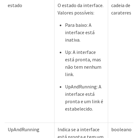
estado
O estado da interface.
cadeia de
Valores possíveis:
carateres
Para baixo: A
interface está
inativa.
Up: A interface
está pronta, mas
não tem nenhum
link.
UpAndRunning: A
interface está
pronta e um link é
estabelecido.
UpAndRunning
Indica se a interface
booleano
está pronta e tem um