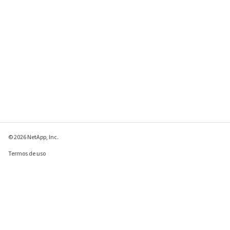
© 2026 NetApp, Inc.
Termos de uso
Política de privacidade
Política de cookies
Configurações de
cookies