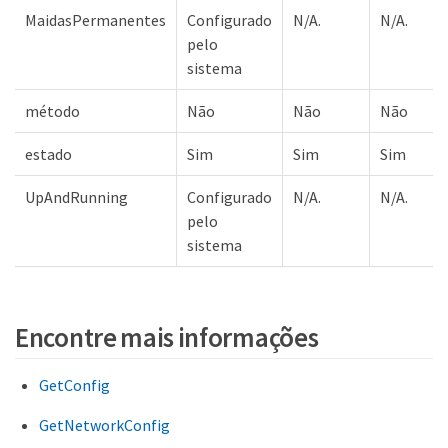
MaidasPermanentes
Configurado
N/A.
N/A.
pelo
sistema
método
Não
Não
Não
estado
Sim
Sim
Sim
UpAndRunning
Configurado
N/A.
N/A.
pelo
sistema
Encontre mais informações
GetConfig
GetNetworkConfig