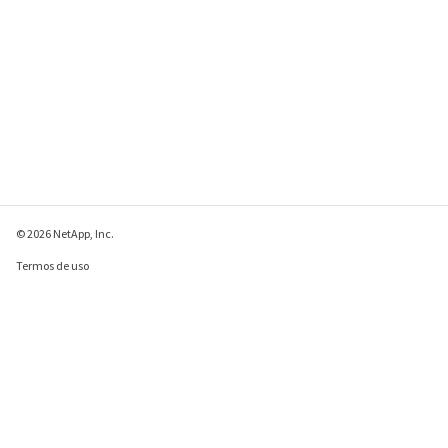
© 2026 NetApp, Inc.
Termos de uso
Política de privacidade
Política de cookies
Configurações de
cookies
Enviar comentários sobre esta página