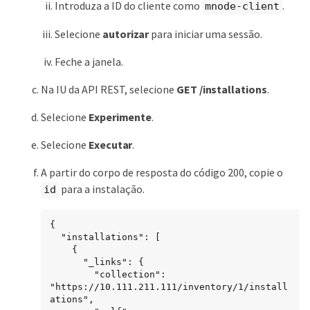
Introduza a ID do cliente como
.
mnode-client
Selecione
autorizar
para iniciar uma sessão.
Feche a janela.
Na IU da API REST, selecione
GET ​/installations
.
Selecione
Experimente
.
Selecione
Executar
.
A partir do corpo de resposta do código 200, copie o
para a instalação.
id
{

  "installations": [

    {

      "_links": {

        "collection": 
"https://10.111.211.111/inventory/1/install
ations",
