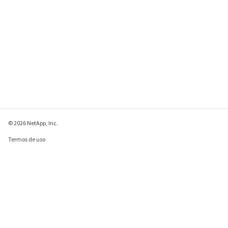
© 2026 NetApp, Inc.
Termos de uso
Política de privacidade
Política de cookies
Configurações de
cookies
Enviar comentários sobre esta página