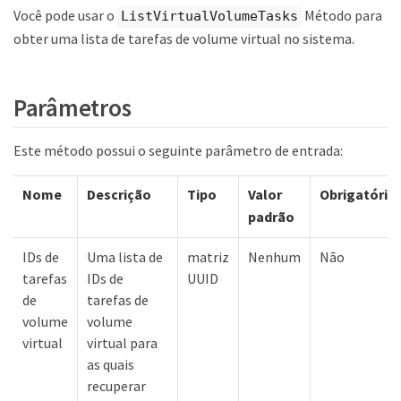
Você pode usar o
Método para
ListVirtualVolumeTasks
obter uma lista de tarefas de volume virtual no sistema.
Parâmetros
Este método possui o seguinte parâmetro de entrada:
Nome
Descrição
Tipo
Valor
Obrigatório
padrão
IDs de
Uma lista de
matriz
Nenhum
Não
tarefas
IDs de
UUID
de
tarefas de
volume
volume
virtual
virtual para
as quais
recuperar