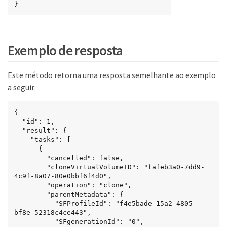
}
Exemplo de resposta
Este método retorna uma resposta semelhante ao exemplo
a seguir:
{

  "id": 1,

  "result": {

    "tasks": [

      {

        "cancelled": false,

        "cloneVirtualVolumeID": "fafeb3a0-7dd9-
4c9f-8a07-80e0bbf6f4d0",

        "operation": "clone",

        "parentMetadata": {

          "SFProfileId": "f4e5bade-15a2-4805-
bf8e-52318c4ce443",

          "SFgenerationId": "0",
