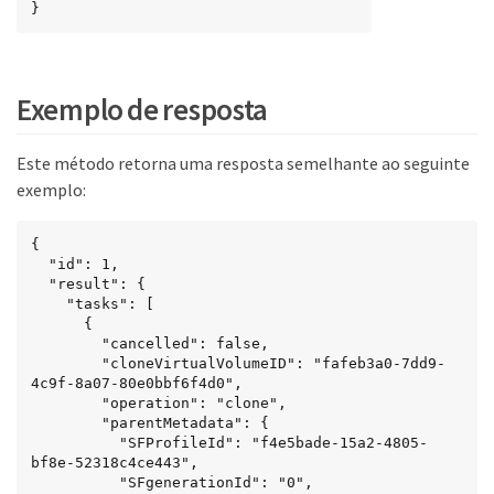
}
Exemplo de resposta
Este método retorna uma resposta semelhante ao seguinte
exemplo:
{

  "id": 1,

  "result": {

    "tasks": [

      {

        "cancelled": false,

        "cloneVirtualVolumeID": "fafeb3a0-7dd9-
4c9f-8a07-80e0bbf6f4d0",

        "operation": "clone",

        "parentMetadata": {

          "SFProfileId": "f4e5bade-15a2-4805-
bf8e-52318c4ce443",

          "SFgenerationId": "0",
