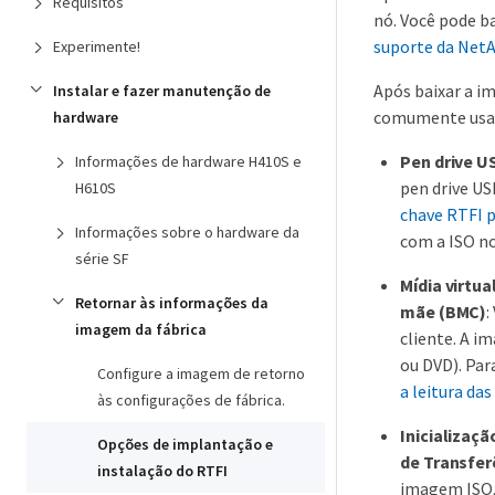
Requisitos
nó. Você pode b
suporte da Net
Experimente!
Após baixar a i
Instalar e fazer manutenção de
comumente usa
hardware
Pen drive US
Informações de hardware H410S e
pen drive US
H610S
chave RTFI 
Informações sobre o hardware da
com a ISO no 
série SF
Mídia virtu
Retornar às informações da
mãe (BMC)
:
imagem da fábrica
cliente. A i
ou DVD). Par
Configure a imagem de retorno
a leitura da
às configurações de fábrica.
Inicializaç
Opções de implantação e
de Transfer
instalação do RTFI
imagem ISO,