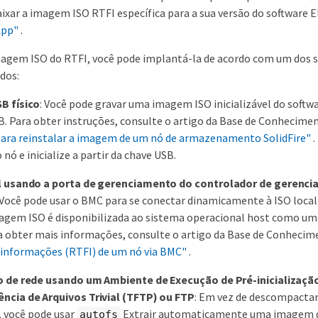
aixar a imagem ISO RTFI específica para a sua versão do software
App"
.
magem ISO do RTFI, você pode implantá-la de acordo com um dos
dos:
B físico
: Você pode gravar uma imagem ISO inicializável do sof
B. Para obter instruções, consulte o artigo da Base de Conhecime
para reinstalar a imagem de um nó de armazenamento SolidFire"
.
nó e inicialize a partir da chave USB.
al usando a porta de gerenciamento do controlador de gerenci
 Você pode usar o BMC para se conectar dinamicamente à ISO loca
magem ISO é disponibilizada ao sistema operacional host como uma
a obter mais informações, consulte o artigo da Base de Conhecim
s informações (RTFI) de um nó via BMC"
.
ão de rede usando um Ambiente de Execução de Pré-inicializaçã
ência de Arquivos Trivial (TFTP) ou FTP
: Em vez de descompact
 você pode usar
Extrair automaticamente uma imagem 
autofs