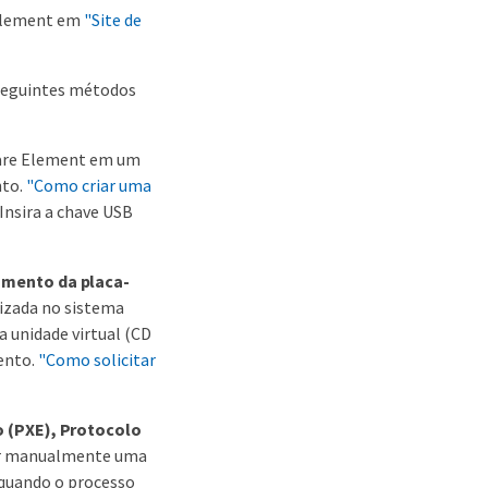
 Element em
"Site de
 seguintes métodos
tware Element em um
nto.
"Como criar uma
 Insira a chave USB
amento da placa-
lizada no sistema
 unidade virtual (CD
ento.
"Como solicitar
o (PXE), Protocolo
ar manualmente uma
quando o processo