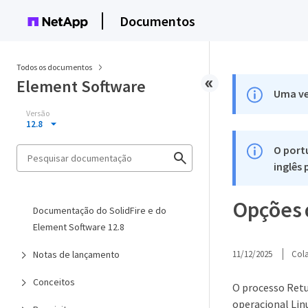
Documentos
Todos os documentos
Element Software
Uma ve
Versão
12.8
O port
inglês
Opções 
Documentação do SolidFire e do
Element Software 12.8
Notas de lançamento
11/12/2025
Col
Conceitos
O processo Retu
operacional Lin