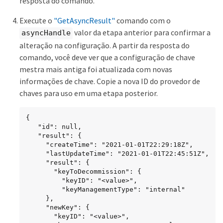
resposta do comando.
Execute o
"GetAsyncResult"
comando com o
valor da etapa anterior para confirmar a
asyncHandle
alteração na configuração. A partir da resposta do
comando, você deve ver que a configuração de chave
mestra mais antiga foi atualizada com novas
informações de chave. Copie a nova ID do provedor de
chaves para uso em uma etapa posterior.
{

   "id": null,

   "result": {

     "createTime": "2021-01-01T22:29:18Z",

     "lastUpdateTime": "2021-01-01T22:45:51Z",

     "result": {

       "keyToDecommission": {

         "keyID": "<value>",

         "keyManagementType": "internal"

     },

     "newKey": {

       "keyID": "<value>",
