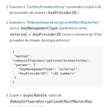
Execute o
"ListKeyProvidersKmip"
comando e copie o ID
do provedor de chaves (
).
keyProviderID
Execute o
"RekeySoftwareEncryptionAtRestMasterKey"
com o
parâmetro como
keyManagementType
e
como o número de ID do
external
keyProviderID
provedor de chaves da etapa anterior:
{

 "method": 
"rekeysoftwareencryptionatrestmasterkey",

 "params": {

   "keyManagementType": "external",

   "keyProviderID": "<ID number>"

 }

}
Copie o
valor da
asyncHandle
RekeySoftwareEncryptionAtRestMasterKey