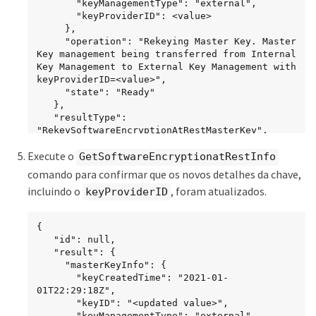
       "keyManagementType": "external",

       "keyProviderID": <value>

     },

     "operation": "Rekeying Master Key. Master 
Key management being transferred from Internal 
Key Management to External Key Management with 
keyProviderID=<value>",

     "state": "Ready"

   },

   "resultType": 
"RekeySoftwareEncryptionAtRestMasterKey",

   "status": "complete"

Execute o
}
GetSoftwareEncryptionatRestInfo
comando para confirmar que os novos detalhes da chave,
incluindo o
, foram atualizados.
keyProviderID
{

   "id": null,

   "result": {

     "masterKeyInfo": {

       "keyCreatedTime": "2021-01-
01T22:29:18Z",

       "keyID": "<updated value>",

       "keyManagementType": "external",
