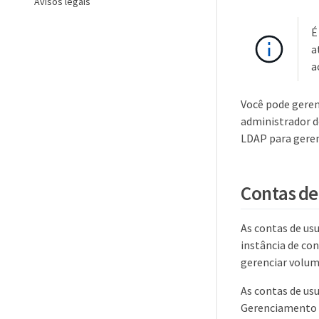
Avisos legais
É
a
a
Você pode geren
administrador d
LDAP para geren
Contas de
As contas de us
instância de co
gerenciar volum
As contas de usu
Gerenciamento d