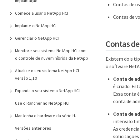
implantação
Contas de us
Comece a usar o NetApp HCI
Contas de vo
Implante o NetApp HCI
Gerenciar o NetApp HCI
Contas de
Monitore seu sistema NetApp HCI com
o controle de nuvem híbrida da NetApp
Existem dois ti
o software Net
Atualize o seu sistema NetApp HCI
versão 1,10
Conta de ad
é criado. Es
Expanda o seu sistema NetApp HCI
Essa conta é
conta de adm
Use o Rancher no NetApp HCI
Conta de ad
Mantenha o hardware da série H.
intervalo li
Versões anteriores
As credencia
solicitações