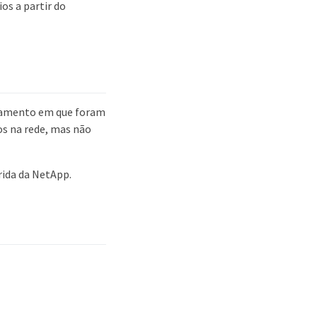
os a partir do
enamento em que foram
os na rede, mas não
rida da NetApp.