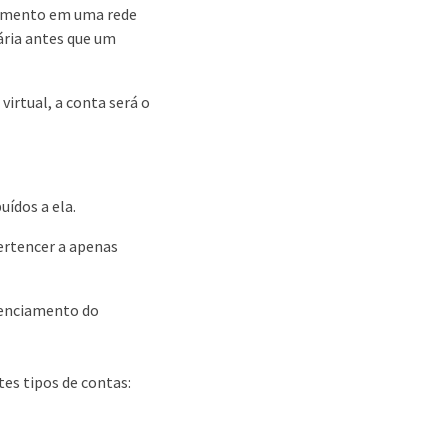
enamento em uma rede
ária antes que um
virtual, a conta será o
ídos a ela.
ertencer a apenas
renciamento do
tes tipos de contas: