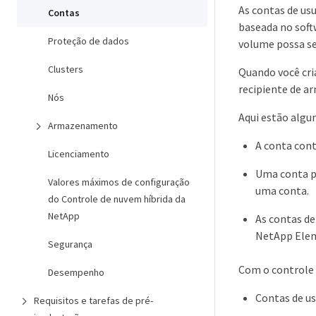
As contas de us
Contas
baseada no soft
Proteção de dados
volume possa se
Clusters
Quando você cria
recipiente de 
Nós
Aqui estão algu
Armazenamento
A conta cont
Licenciamento
Uma conta po
Valores máximos de configuração
uma conta.
do Controle de nuvem híbrida da
NetApp
As contas de
NetApp Ele
Segurança
Com o controle 
Desempenho
Contas de u
Requisitos e tarefas de pré-