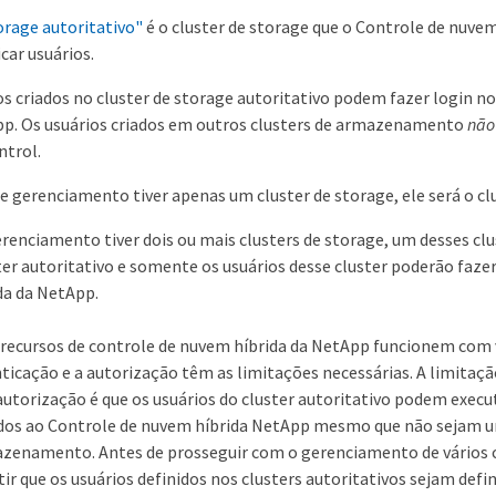
orage autoritativo"
é o cluster de storage que o Controle de nuve
car usuários.
os criados no cluster de storage autoritativo podem fazer login n
pp. Os usuários criados em outros clusters de armazenamento
não
ntrol.
de gerenciamento tiver apenas um cluster de storage, ele será o clu
erenciamento tiver dois ou mais clusters de storage, um desses clu
er autoritativo e somente os usuários desse cluster poderão fazer
da da NetApp.
ecursos de controle de nuvem híbrida da NetApp funcionem com v
nticação e a autorização têm as limitações necessárias. A limitaç
autorização é que os usuários do cluster autoritativo podem exec
ados ao Controle de nuvem híbrida NetApp mesmo que não sejam u
azenamento. Antes de prosseguir com o gerenciamento de vários c
ir que os usuários definidos nos clusters autoritativos sejam def