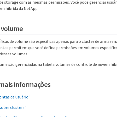
 de storage com as mesmas permissões. Você pode gerenciar usuári
em híbrida da NetApp.
e volume
íficas de volume são específicas apenas para o cluster de armaz
contas permitem que você defina permissões em volumes específic
 desses volumes.
lume são gerenciadas na tabela volumes de controle de nuvem híb
mais informações
ontas de usuário"
sobre clusters"