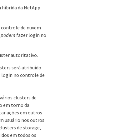
m híbrida da NetApp
o controle de nuvem
 podem
fazer login no
ster autoritativo.
sters será atribuído
 login no controle de
ários clusters de
ão em torno da
utar ações em outros
m usuário nos outros
lusters de storage,
inidos em todos os