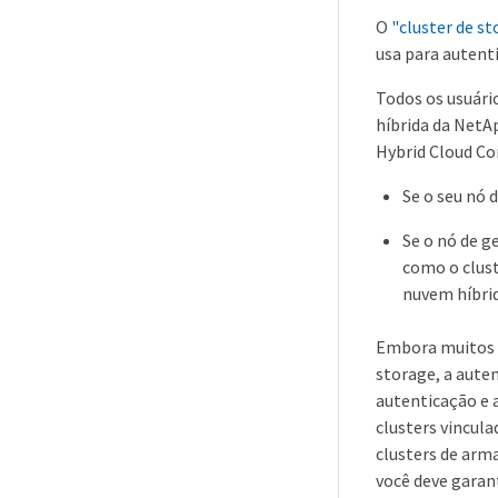
O
"cluster de st
usa para autenti
Todos os usuári
híbrida da NetA
Hybrid Cloud Co
Se o seu nó 
Se o nó de g
como o clust
nuvem híbri
Embora muitos r
storage, a aute
autenticação e 
clusters vincul
clusters de arm
você deve garant