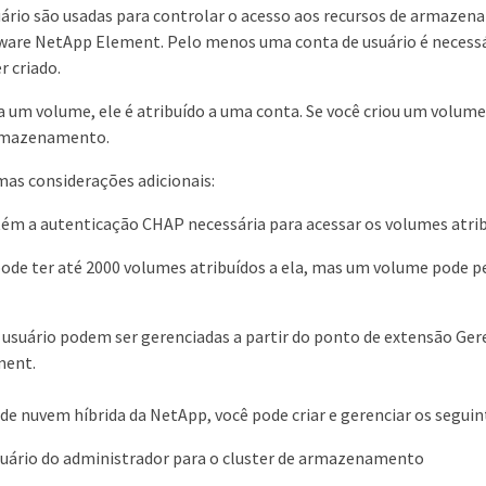
uário são usadas para controlar o acesso aos recursos de armaz
ware NetApp Element. Pelo menos uma conta de usuário é necess
r criado.
 um volume, ele é atribuído a uma conta. Se você criou um volume 
armazenamento.
mas considerações adicionais:
ém a autenticação CHAP necessária para acessar os volumes atribu
de ter até 2000 volumes atribuídos a ela, mas um volume pode p
 usuário podem ser gerenciadas a partir do ponto de extensão Ge
ment.
de nuvem híbrida da NetApp, você pode criar e gerenciar os seguin
suário do administrador para o cluster de armazenamento