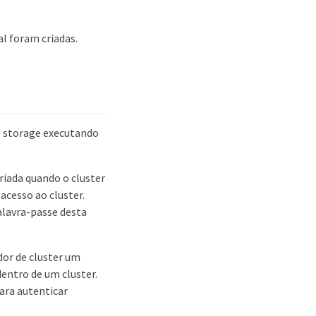
l foram criadas.
e storage executando
criada quando o cluster
acesso ao cluster.
alavra-passe desta
dor de cluster um
dentro de um cluster.
para autenticar