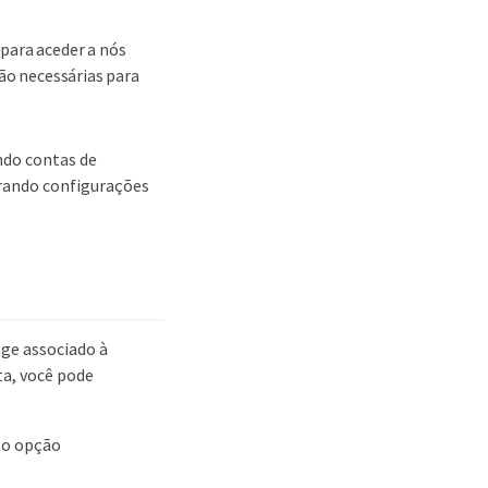
 para aceder a nós
são necessárias para
ndo contas de
urando configurações
age associado à
ta, você pode
ito opção