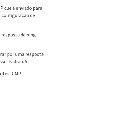
MP que é enviado para
a configuração de
a resposta de ping
erar por uma resposta
so. Padrão: 5.
cotes ICMP.