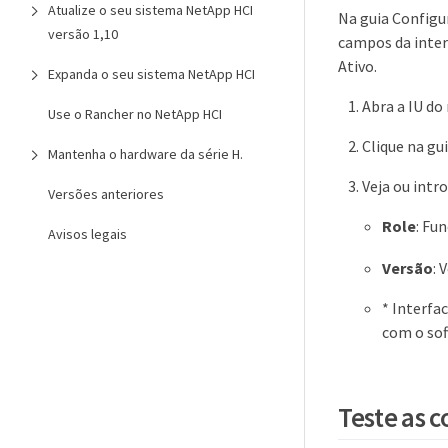
Atualize o seu sistema NetApp HCI
Na guia Configu
versão 1,10
campos da inter
Ativo.
Expanda o seu sistema NetApp HCI
Abra a IU do
Use o Rancher no NetApp HCI
Clique na gu
Mantenha o hardware da série H.
Veja ou intr
Versões anteriores
Role
: Fu
Avisos legais
Versão
: 
* Interfa
com o sof
Teste as 