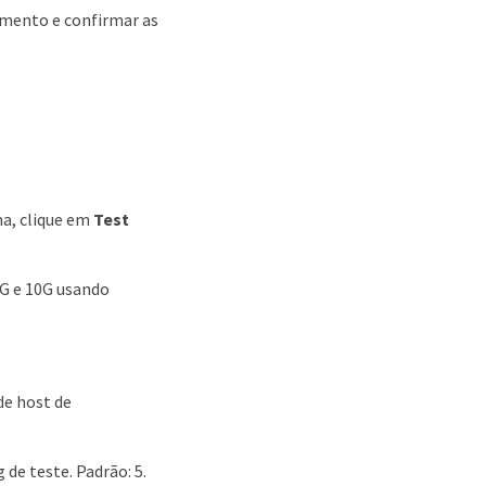
amento e confirmar as
ma, clique em
Test
1G e 10G usando
de host de
 de teste. Padrão: 5.