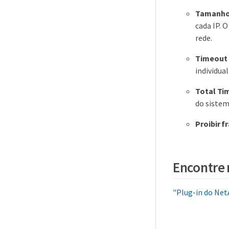
Tamanho
cada IP. 
rede.
Timeout
individual
Total Ti
do sistem
Proibir 
Encontre 
"Plug-in do Net