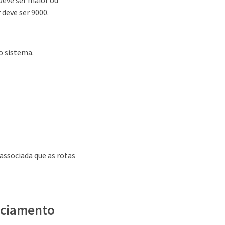
Deve ser maior ou
deve ser 9000.
o sistema.
 associada que as rotas
enciamento