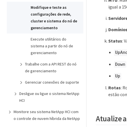
MTU
: Ma
igual a 1
Modifique e teste as
configurações de rede,
Servidor
cluster e sistema do nó de
gerenciamento
Domínios
Execute utilitários do
Status
: 
sistema a partir do nó de
UpAn
gerenciamento
Trabalhe com a API REST do nó
Down
de gerenciamento
Up
Gerenciar conexões de suporte
Rotas
: R
Desligue ou ligue o sistema NetApp
estão con
HCI
Monitore seu sistema NetApp HCI com
Atualize 
o controle de nuvem híbrida da NetApp