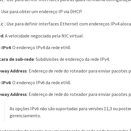
: Use para obter um endereço IP via DHCP.
: Use para definir interfaces Ethernet com endereços IPv4 aloc
ic
ed
: A velocidade negociada pela NIC virtual.
 IPv4
: O endereço IPv4 da rede eth0.
cara de sub-rede
: Subdivisões de endereço da rede IPv4.
eway Address
: Endereço de rede do roteador para enviar pacotes pa
 IPv6
: O endereço IPv6 da rede eth0.
eway Address
: Endereço de rede do roteador para enviar pacotes pa
As opções IPv6 não são suportadas para versões 11,3 ou poster
gerenciamento.