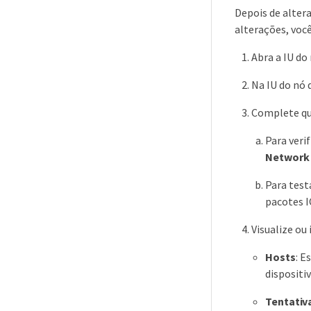
Depois de alter
alterações, você
Abra a IU do
Na IU do nó
Complete qu
Para veri
Network
Para test
pacotes I
Visualize ou
Hosts
: E
dispositi
Tentativ