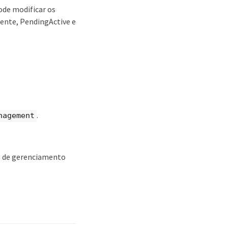
ode modificar os
dente, PendingActive e
.
nagement
nó de gerenciamento