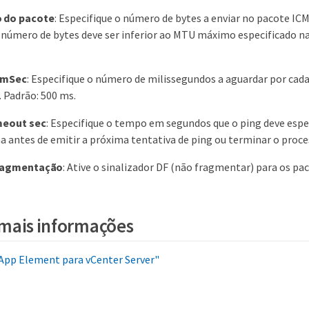
 do pacote
: Especifique o número de bytes a enviar no pacote IC
O número de bytes deve ser inferior ao MTU máximo especificado n
 mSec
: Especifique o número de milissegundos a aguardar por cad
. Padrão: 500 ms.
meout sec
: Especifique o tempo em segundos que o ping deve esp
a antes de emitir a próxima tentativa de ping ou terminar o proces
fragmentação
: Ative o sinalizador DF (não fragmentar) para os pa
mais informações
App Element para vCenter Server"