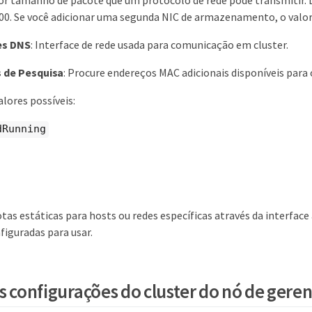
ior tamanho de pacote que um protocolo de rede pode transmitir. 
500. Se você adicionar uma segunda NIC de armazenamento, o valor 
es DNS
: Interface de rede usada para comunicação em cluster.
 de Pesquisa
: Procure endereços MAC adicionais disponíveis para 
Valores possíveis:
dRunning
otas estáticas para hosts ou redes específicas através da interface
figuradas para usar.
as configurações do cluster do nó de ger