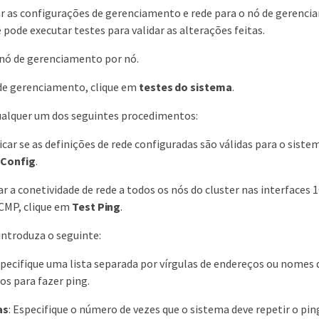
ar as configurações de gerenciamento e rede para o nó de gerenci
 pode executar testes para validar as alterações feitas.
 nó de gerenciamento por nó.
 de gerenciamento, clique em
testes do sistema
.
alquer um dos seguintes procedimentos:
ficar se as definições de rede configuradas são válidas para o siste
 Config
.
ar a conetividade de rede a todos os nós do cluster nas interfaces 
CMP, clique em
Test Ping
.
 introduza o seguinte:
specifique uma lista separada por vírgulas de endereços ou nomes 
vos para fazer ping.
as
: Especifique o número de vezes que o sistema deve repetir o ping