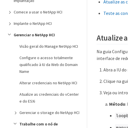
implantação
Atualize as 
Comece a usar o NetApp HCI
Teste as co
Implante o NetApp HCI
Gerenciar o NetApp HCI
Atualize 
Visão geral do Manage NetApp HCI
Na guia Configu
Configure o acesso totalmente
interface de re
qualificado à IU da Web do Domain
Abra a IU do
Name
Clique na gu
Alterar credenciais no NetApp HCI
Veja ou intr
Atualize as credenciais do vCenter
e do ESXi
Método
:
Gerenciar o storage do NetApp HCI
loop
Trabalhe com o nó de
manu