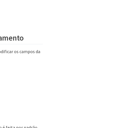
ciamento
dificar os campos da
 é feita por padrão.