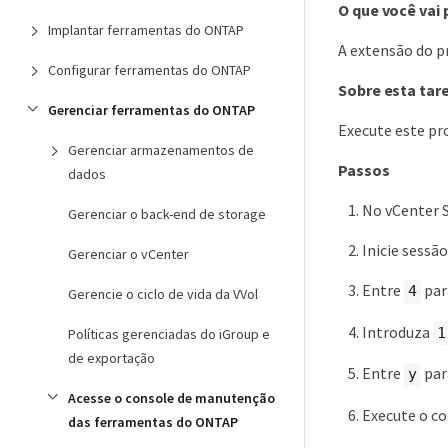
O que você vai 
Implantar ferramentas do ONTAP
A extensão do pr
Configurar ferramentas do ONTAP
Sobre esta tar
Gerenciar ferramentas do ONTAP
Execute este pr
Gerenciar armazenamentos de
Passos
dados
No vCenter S
Gerenciar o back-end de storage
Inicie sessã
Gerenciar o vCenter
Entre
par
4
Gerencie o ciclo de vida da VVol
Introduza
1
Políticas gerenciadas do iGroup e
de exportação
Entre
par
y
Acesse o console de manutenção
Execute o 
das ferramentas do ONTAP