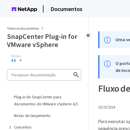
Documentos
Todos os documentos
SnapCenter Plug-in for
Uma ve
VMware vSphere
Versão
4.5
O port
de inco
Fluxo d
Plug-in do SnapCenter para
documentos do VMware vSphere 4,5
10/23/2024
Notas de lançamento
Para executar o
Conceitos
sequência presc