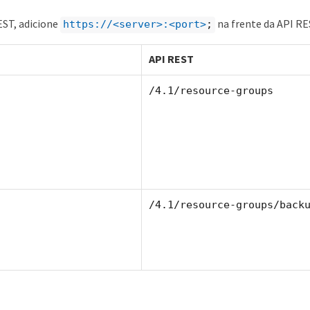
EST, adicione
na frente da API R
https://<server>:<port>
;
API REST
/4.1/resource-groups
/4.1/resource-groups/back