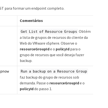
EST para formar um endpoint completo.
Comentários
Obtém
Get List of Resource Groups
a lista de grupos de recursos do cliente da
Web do VMware vSphere. Observe o
resourceGroupId
e o
policyId
para o
grupo de recursos que você deseja fazer
backup.
upnow
Run a backup on a Resource Group
faz backup do grupo de recursos sob
demanda. Passe o
resourceGroupId
e o
policyId
do passo 1.