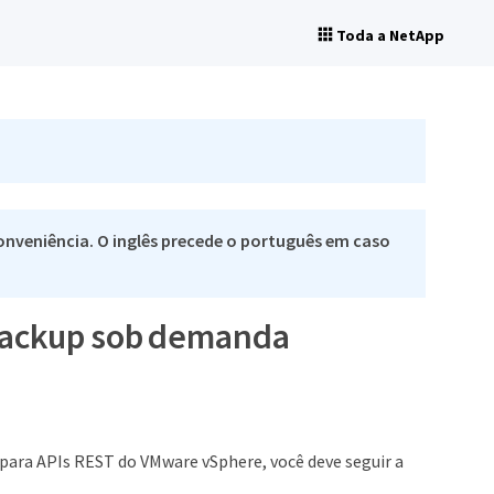
Toda a NetApp
nveniência. O inglês precede o português em caso
 backup sob demanda
para APIs REST do VMware vSphere, você deve seguir a