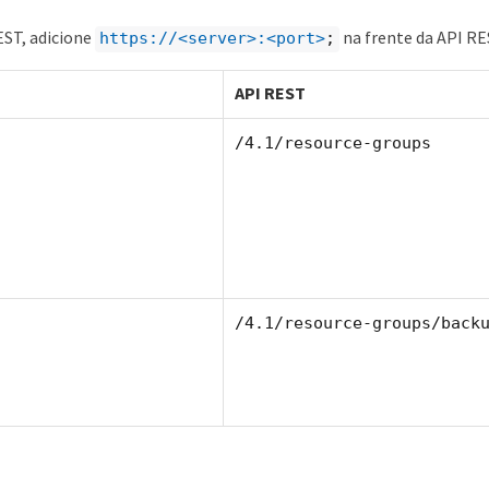
EST, adicione
na frente da API R
https://<server>:<port>
;
API REST
/4.1/resource-groups
/4.1/resource-groups/back