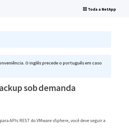
Toda a NetApp
nveniência. O inglês precede o português em caso
 backup sob demanda
para APIs REST do VMware vSphere, você deve seguir a