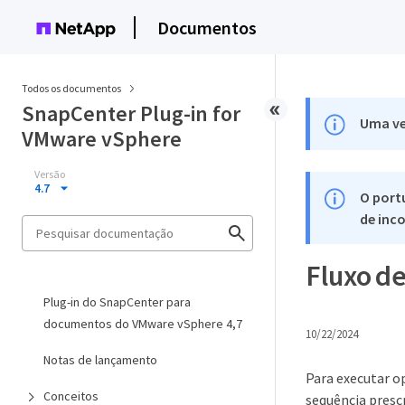
Documentos
Todos os documentos
SnapCenter Plug-in for
Uma ve
VMware vSphere
Versão
4.7
O port
de inco
Fluxo d
Plug-in do SnapCenter para
documentos do VMware vSphere 4,7
10/22/2024
Notas de lançamento
Para executar o
Conceitos
sequência presc