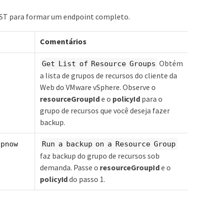
EST para formar um endpoint completo.
Comentários
Obtém
Get List of Resource Groups
a lista de grupos de recursos do cliente da
Web do VMware vSphere. Observe o
resourceGroupId
e o
policyId
para o
grupo de recursos que você deseja fazer
backup.
upnow
Run a backup on a Resource Group
faz backup do grupo de recursos sob
demanda. Passe o
resourceGroupId
e o
policyId
do passo 1.