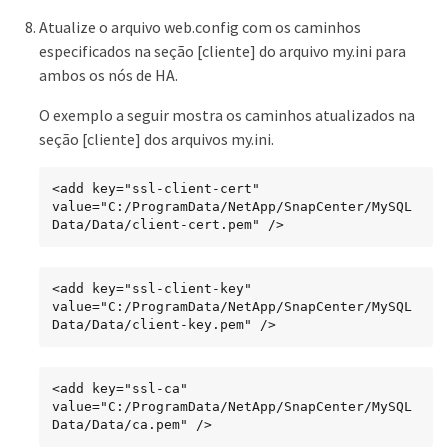
Atualize o arquivo web.config com os caminhos
especificados na seção [cliente] do arquivo my.ini para
ambos os nós de HA.
O exemplo a seguir mostra os caminhos atualizados na
seção [cliente] dos arquivos my.ini.
<add key="ssl-client-cert" 
value="C:/ProgramData/NetApp/SnapCenter/MySQL 
Data/Data/client-cert.pem" />
<add key="ssl-client-key" 
value="C:/ProgramData/NetApp/SnapCenter/MySQL 
Data/Data/client-key.pem" />
<add key="ssl-ca" 
value="C:/ProgramData/NetApp/SnapCenter/MySQL 
Data/Data/ca.pem" />