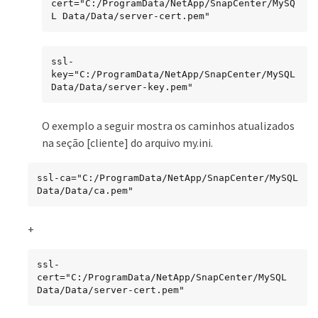
cert="C:/ProgramData/NetApp/SnapCenter/MySQ
L Data/Data/server-cert.pem"
ssl-
key="C:/ProgramData/NetApp/SnapCenter/MySQL 
Data/Data/server-key.pem"
O exemplo a seguir mostra os caminhos atualizados
na seção [cliente] do arquivo my.ini.
ssl-ca="C:/ProgramData/NetApp/SnapCenter/MySQL 
Data/Data/ca.pem"
+
ssl-
cert="C:/ProgramData/NetApp/SnapCenter/MySQL 
Data/Data/server-cert.pem"