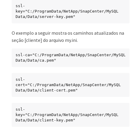
ssl-
key="C:/ProgramData/NetApp/SnapCenter/MySQL 
Data/Data/server-key.pem"
O exemplo a seguir mostra os caminhos atualizados na
seção [cliente] do arquivo my.ini.
ssl-ca="C:/ProgramData/NetApp/SnapCenter/MySQL 
Data/Data/ca.pem"
ssl-
cert="C:/ProgramData/NetApp/SnapCenter/MySQL 
Data/Data/client-cert.pem"
ssl-
key="C:/ProgramData/NetApp/SnapCenter/MySQL 
Data/Data/client-key.pem"