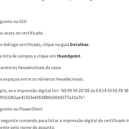
guinte na GUI:
as vezes no certificado.
e diálogo certificado, clique na guia
Detalhes
.
a lista de campos e clique em
thumbprint
.
carateres hexadecimais da caixa.
s espaços entre os números hexadecimais.
lo, se a impressão digital for: "A9 09 50 2D D8 2a E4 14 33 E6 F8 38
909502d82ae41433e6f83886b00d4277a32a7b".
guinte no PowerShell:
 seguinte comando para listar a impressão digital do certificado in
ente pelo nome do assunto.