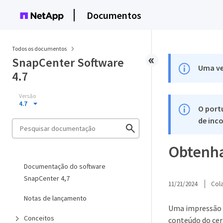
Documentos
Todos os documentos
SnapCenter Software
Uma ve
4.7
Versão
4.7
O port
de inco
Obtenha 
Documentação do software
SnapCenter 4,7
11/21/2024
Col
Notas de lançamento
Uma impressão di
Conceitos
conteúdo do cer