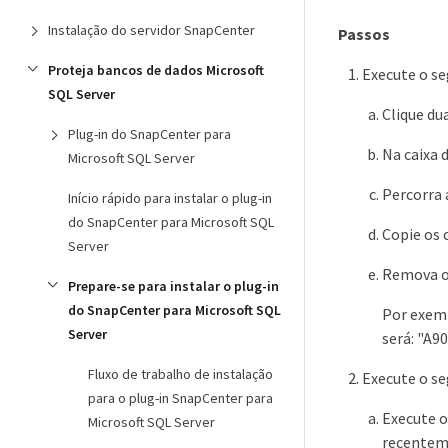
Instalação do servidor SnapCenter
Passos
Proteja bancos de dados Microsoft
Execute o se
SQL Server
Clique du
Plug-in do SnapCenter para
Na caixa d
Microsoft SQL Server
Percorra 
Início rápido para instalar o plug-in
do SnapCenter para Microsoft SQL
Copie os 
Server
Remova o
Prepare-se para instalar o plug-in
do SnapCenter para Microsoft SQL
Por exemp
Server
será: "A
Fluxo de trabalho de instalação
Execute o se
para o plug-in SnapCenter para
Execute o
Microsoft SQL Server
recentem