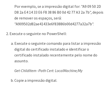
Por exemplo, se a impressão digital for: "A9 09 50 2D
D8 2a E4 14 33 E6 F8 38 86 B0 0d 42 77 A3 2a 7b", depois
de remover os espaços, será:
"A909502d82ae41433e6f83886b00d4277a32a7b".
Execute o seguinte no PowerShell:
Execute o seguinte comando para listar a impressão
digital do certificado instalado e identificar o
certificado instalado recentemente pelo nome do
assunto.
Get-ChildItem -Path Cert: LocalMachine/My
Copie a impressão digital.