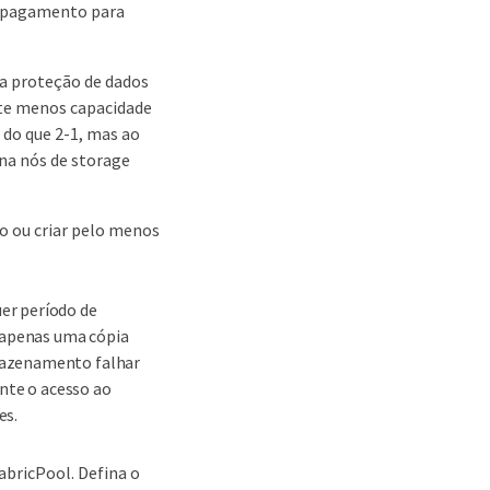
e apagamento para
ra proteção de dados
nte menos capacidade
 do que 2-1, mas ao
ona nós de storage
o ou criar pelo menos
uer período de
 apenas uma cópia
rmazenamento falhar
nte o acesso ao
es.
abricPool. Defina o