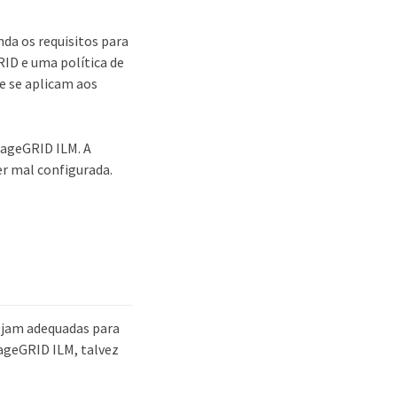
da os requisitos para
RID e uma política de
ue se aplicam aos
rageGRID ILM. A
er mal configurada.
 sejam adequadas para
rageGRID ILM, talvez