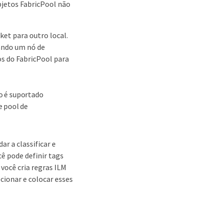
bjetos FabricPool não
et para outro local.
sando um nó de
 do FabricPool para
o é suportado
e pool de
ar a classificar e
ê pode definir tags
ocê cria regras ILM
cionar e colocar esses