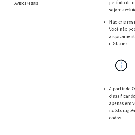
período de r
Avisos legais
sejam excluí
Não crie reg
Você não pod
arquivament
o Glacier.
A partir do 
classificar 
apenas em v
no StorageGR
dados.