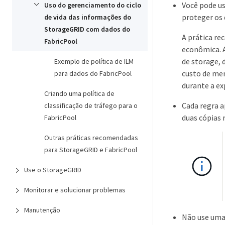
Você pode us
Uso do gerenciamento do ciclo
proteger os 
de vida das informações do
StorageGRID com dados do
A prática re
FabricPool
econômica. 
de storage, 
Exemplo de política de ILM
custo de men
para dados do FabricPool
durante a ex
Criando uma política de
Cada regra a
classificação de tráfego para o
duas cópias 
FabricPool
Outras práticas recomendadas
para StorageGRID e FabricPool
Use o StorageGRID
Monitorar e solucionar problemas
Manutenção
Não use uma 