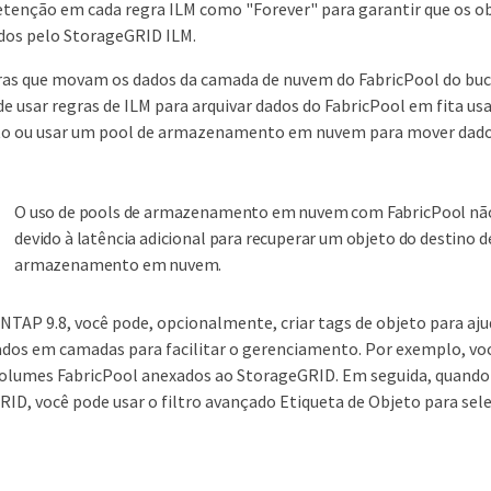
etenção em cada regra ILM como "Forever" para garantir que os o
dos pelo StorageGRID ILM.
ras que movam os dados da camada de nuvem do FabricPool do buck
e usar regras de ILM para arquivar dados do FabricPool em fita u
o ou usar um pool de armazenamento em nuvem para mover dados
O uso de pools de armazenamento em nuvem com FabricPool nã
devido à latência adicional para recuperar um objeto do destino d
armazenamento em nuvem.
ONTAP 9.8, você pode, opcionalmente, criar tags de objeto para ajud
dados em camadas para facilitar o gerenciamento. Por exemplo, voc
olumes FabricPool anexados ao StorageGRID. Em seguida, quando v
ID, você pode usar o filtro avançado Etiqueta de Objeto para sele