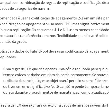
ar qualquer combinação de regras de replicação e codificação d
dados de categorias de nuvem.
comendada é usar a codificação de apagamento 2-1 em um site pa
A codificação de apagamento usa mais CPU, mas significativame
do que a replicação. Os esquemas 4-1 e 6-1 usam menos capacidade
or taxa de transferência e menos flexibilidade quando você adici
pansão da grade.
plicada a dados do FabricPool deve usar codificação de apagament
replicadas.
Uma regra de ILM que cria apenas uma cópia replicada para qualq
tempo coloca os dados em risco de perda permanente. Se houver
replicada de um objeto, esse objeto será perdido se um nó de a
ou tiver um erro significativo. Você também perde temporariame
objeto durante procedimentos de manutenção, como atualizaçõ
regra de ILM que expirará ou excluirá dados de nível de nuvem do F