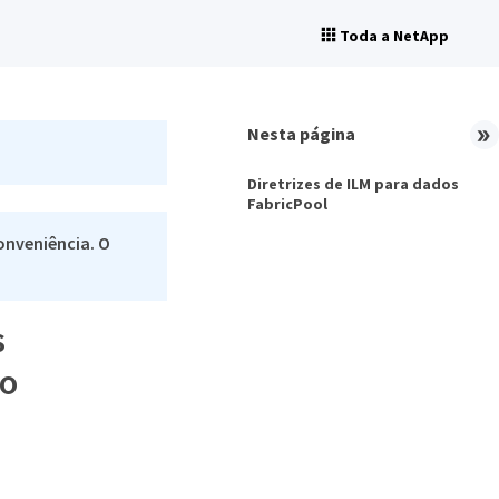
Toda a NetApp
Nesta página
Diretrizes de ILM para dados
FabricPool
onveniência. O
s
do