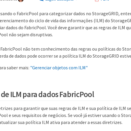
 usando o FabricPool para categorizar dados no StorageGRID, enten
 gerenciamento do ciclo de vida das informações (ILM) do StorageG
ar dados do FabricPool. Você deve garantir que as regras de ILM q
Pool não sejam disruptivas.
 FabricPool não tem conhecimento das regras ou políticas do Sto
erda de dados pode ocorrer se a política ILM do StorageGRID estiv
ara saber mais:
"Gerenciar objetos com ILM"
s de ILM para dados FabricPool
etrizes para garantir que suas regras de ILM e sua política de ILM
ool e seus requisitos de negócios. Se você já estiver usando o Sto
atualizar sua política ILM ativa para atender a essas diretrizes.