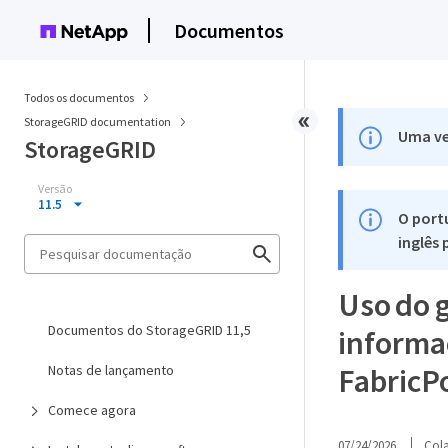
Documentos
Todos os documentos
StorageGRID documentation
Uma ve
StorageGRID
Versão
11.5
O port
inglês
Uso do g
Documentos do StorageGRID 11,5
informa
Notas de lançamento
FabricP
Comece agora
07/24/2026
Col