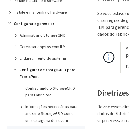
Instale e atualize o software
Instale e mantenha o hardware
Se você estiver
criar regras de
Configurar e gerenciar
ILM para gerenci
dados do Fabric
Administrar o StorageGRID
Gerenciar objetos com ILM
A
p
Endurecimento do sistema
P
Configurar o StorageGRID para
FabricPool
Configurando o StorageGRID
Diretrize
para FabricPool
Revise essas dir
Informações necessárias para
dados do FabricP
anexar o StorageGRID como
seja necessário 
uma categoria de nuvem