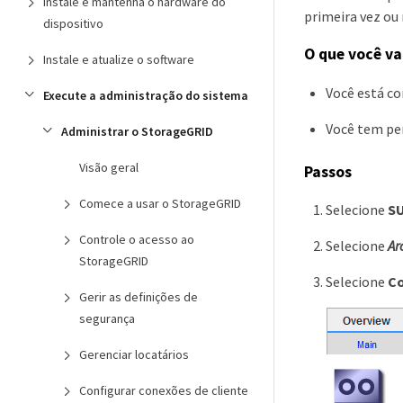
Instale e mantenha o hardware do
primeira vez ou
dispositivo
O que você va
Instale e atualize o software
Você está c
Execute a administração do sistema
Você tem per
Administrar o StorageGRID
Visão geral
Passos
Comece a usar o StorageGRID
Selecione
S
Controle o acesso ao
Selecione
Ar
StorageGRID
Selecione
Co
Gerir as definições de
segurança
Gerenciar locatários
Configurar conexões de cliente