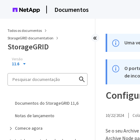
Documentos
Todos os documentos
StorageGRID documentation
Uma ve
StorageGRID
Versão
11.6
O port
de inco
Configur
Documentos do StorageGRID 11,6
Notas de lançamento
10/22/2024
Col
Comece agora
Se o seu Archiv
Archive Node pa