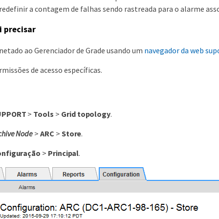
 redefinir a contagem de falhas sendo rastreada para o alarme ass
i precisar
onetado ao Gerenciador de Grade usando um
navegador da web sup
missões de acesso específicas.
UPPORT
>
Tools
>
Grid topology
.
chive Node
>
ARC
>
Store
.
nfiguração
>
Principal
.