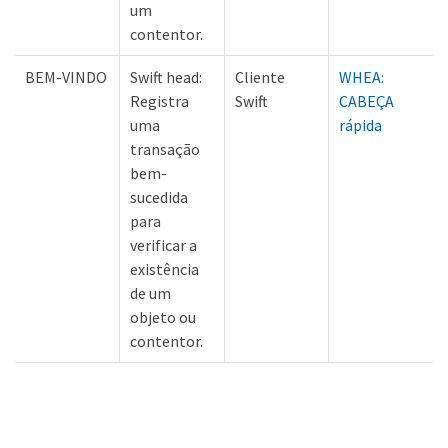
um
contentor.
BEM-VINDO
Swift head:
Cliente
WHEA:
Registra
Swift
CABEÇA
uma
rápida
transação
bem-
sucedida
para
verificar a
existência
de um
objeto ou
contentor.