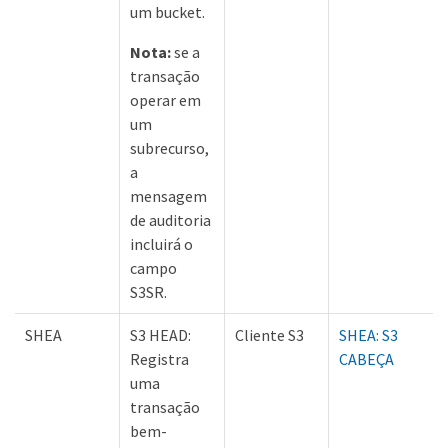
um bucket.
Nota:
se a
transação
operar em
um
subrecurso,
a
mensagem
de auditoria
incluirá o
campo
S3SR.
SHEA
S3 HEAD:
Cliente S3
SHEA: S3
Registra
CABEÇA
uma
transação
bem-