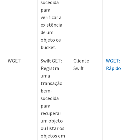
sucedida
para
verificar a
existência
de um
objeto ou
bucket.
WGET
Swift GET:
Cliente
WGET:
Registra
Swift
Rápido
uma
transação
bem-
sucedida
para
recuperar
um objeto
ou listar os
objetos em