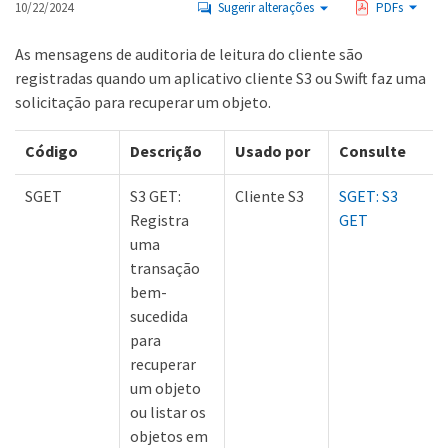
10/22/2024
Sugerir alterações
PDFs
As mensagens de auditoria de leitura do cliente são
registradas quando um aplicativo cliente S3 ou Swift faz uma
solicitação para recuperar um objeto.
Código
Descrição
Usado por
Consulte
SGET
S3 GET:
Cliente S3
SGET: S3
Registra
GET
uma
transação
bem-
sucedida
para
recuperar
um objeto
ou listar os
objetos em