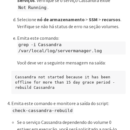
Serviços
. Verifique se o serviço Cassandra exibe
.
Not Running
Selecione
nó de armazenamento
>
SSM
>
recursos
.
Verifique se não há status de erro na seção volumes.
Emita este comando:
grep -i Cassandra
/var/local/log/servermanager.log
Você deve ver a seguinte mensagem na saída:
Cassandra not started because it has been 
offline for more than 15 day grace period - 
rebuild Cassandra
Emita este comando e monitore a saída do script:
check-cassandra-rebuild
Se o serviço Cassandra dependendo do volume 0
estiver em execução, você será solicitado a pará-lo.