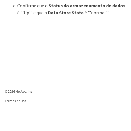
Confirme que o
Status do armazenamento de dados
é "'Up'" e que o
Data Store State
é "'normal.'"
© 2026 NetApp, Inc.
Termos de uso
Política de privacidade
Política de cookies
Configurações de