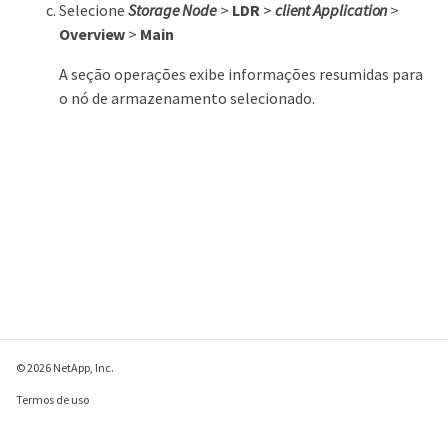
Selecione
Storage Node
>
LDR
>
client Application
>
Overview
>
Main
A seção operações exibe informações resumidas para
o nó de armazenamento selecionado.
© 2026 NetApp, Inc.
Termos de uso
Política de privacidade