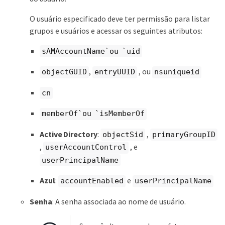
O usuário especificado deve ter permissão para listar
grupos e usuários e acessar os seguintes atributos:
sAMAccountName`ou `uid
,
, ou
objectGUID
entryUUID
nsuniqueid
cn
memberOf`ou `isMemberOf
Active Directory
:
,
objectSid
primaryGroupID
,
, e
userAccountControl
userPrincipalName
Azul
:
e
accountEnabled
userPrincipalName
Senha
: A senha associada ao nome de usuário.