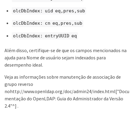
olcDbIndex: uid eq,pres,sub
olcDbIndex: cn eq,pres,sub
olcDbIndex: entryUUID eq
Além disso, certifique-se de que os campos mencionados na
ajuda para Nome de usuário sejam indexados para
desempenho ideal.
Veja as informações sobre manutenção de associação de
grupo reverso
nohttp://www.openldap.org/doc/admin24/index.html["Docu
mentação do OpenLDAP: Guia do Administrador da Versão
2.4"^] .