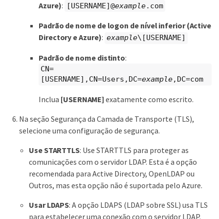
Azure)
:
[USERNAME]@
example
.com
Padrão de nome de logon de nível inferior (Active
Directory e Azure)
:
example
\[USERNAME]
Padrão de nome distinto
:
CN=
[USERNAME],CN=Users,DC=
example
,DC=com
Inclua
[USERNAME]
exatamente como escrito.
Na seção Segurança da Camada de Transporte (TLS),
selecione uma configuração de segurança.
Use STARTTLS
: Use STARTTLS para proteger as
comunicações com o servidor LDAP. Esta é a opção
recomendada para Active Directory, OpenLDAP ou
Outros, mas esta opção não é suportada pelo Azure.
Usar LDAPS
: A opção LDAPS (LDAP sobre SSL) usa TLS
para estabelecer uma conexão com o servidor LDAP.