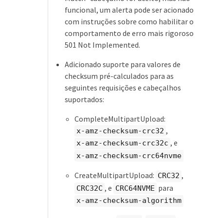
funcional, um alerta pode ser acionado
com instruções sobre como habilitar o
comportamento de erro mais rigoroso
501 Not Implemented.
Adicionado suporte para valores de
checksum pré-calculados para as
seguintes requisições e cabeçalhos
suportados:
CompleteMultipartUpload:
,
x-amz-checksum-crc32
, e
x-amz-checksum-crc32c
x-amz-checksum-crc64nvme
CreateMultipartUpload:
,
CRC32
, e
para
CRC32C
CRC64NVME
x-amz-checksum-algorithm