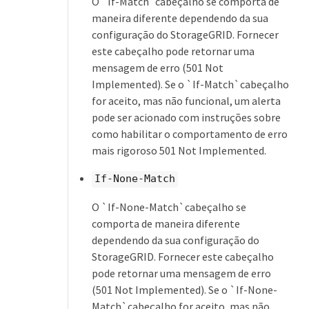
O `If-Match`cabeçalho se comporta de
maneira diferente dependendo da sua
configuração do StorageGRID. Fornecer
este cabeçalho pode retornar uma
mensagem de erro (501 Not
Implemented). Se o `If-Match`cabeçalho
for aceito, mas não funcional, um alerta
pode ser acionado com instruções sobre
como habilitar o comportamento de erro
mais rigoroso 501 Not Implemented.
If-None-Match
O `If-None-Match`cabeçalho se
comporta de maneira diferente
dependendo da sua configuração do
StorageGRID. Fornecer este cabeçalho
pode retornar uma mensagem de erro
(501 Not Implemented). Se o `If-None-
Match`cabeçalho for aceito, mas não