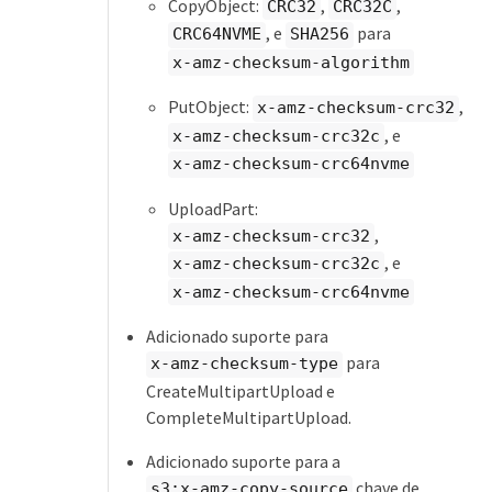
CopyObject:
,
,
CRC32
CRC32C
, e
para
CRC64NVME
SHA256
x-amz-checksum-algorithm
PutObject:
,
x-amz-checksum-crc32
, e
x-amz-checksum-crc32c
x-amz-checksum-crc64nvme
UploadPart:
,
x-amz-checksum-crc32
, e
x-amz-checksum-crc32c
x-amz-checksum-crc64nvme
Adicionado suporte para
para
x-amz-checksum-type
CreateMultipartUpload e
CompleteMultipartUpload.
Adicionado suporte para a
chave de
s3:x-amz-copy-source