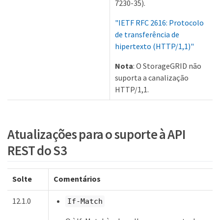
7230-35).
"IETF RFC 2616: Protocolo
de transferência de
hipertexto (HTTP/1,1)"
Nota
: O StorageGRID não
suporta a canalização
HTTP/1,1.
Atualizações para o suporte à API
REST do S3
Solte
Comentários
12.1.0
If-Match