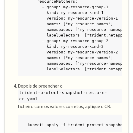
    resourceMatchers:

      - group: my-resource-group-1

        kind: my-resource-kind-1

        version: my-resource-version-1

        names: ["my-resource-names"]

        namespaces: ["my-resource-namespaces"
        labelSelectors: ["trident.netapp.io/o
      - group: my-resource-group-2

        kind: my-resource-kind-2

        version: my-resource-version-2

        names: ["my-resource-names"]

        namespaces: ["my-resource-namespaces"
        labelSelectors: ["trident.netapp.io/
Depois de preencher o
trident-protect-snapshot-restore-
cr.yaml
ficheiro com os valores corretos, aplique o CR:
kubectl apply -f trident-protect-snapshot-re