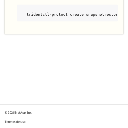
tridentctl-protect create snapshotrestore <m
© 2026 NetApp, Inc.
Termos de uso