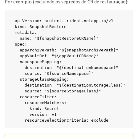
Por exemplo (excluindo os segredos do CR de restauração):
apiVersion: protect.trident.netapp.io/v1

kind: SnapshotRestore

metadata:

  name: "${snapshotRestoreCRName}"

spec:

  appArchivePath: "${snapshotArchivePath}"

  appVaultRef: "${appVaultCRName}"

  namespaceMapping:

    destination: "${destinationNamespace}"

    source: "${sourceNamespace}"

  storageClassMapping:

    destination: "${destinationStorageClass}"

    source: "${sourceStorageClass}"

  resourceFilter:

    resourceMatchers:

      kind: Secret

      version: v1

    resourceSelectionCriteria: exclude