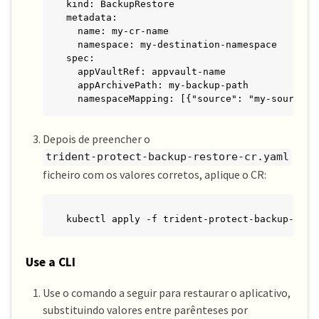
kind: BackupRestore

metadata:

  name: my-cr-name

  namespace: my-destination-namespace

spec:

  appVaultRef: appvault-name

  appArchivePath: my-backup-path

  namespaceMapping: [{"source": "my-source-n
Depois de preencher o
trident-protect-backup-restore-cr.yaml
ficheiro com os valores corretos, aplique o CR:
kubectl apply -f trident-protect-backup-rest
Use a CLI
Use o comando a seguir para restaurar o aplicativo,
substituindo valores entre parênteses por