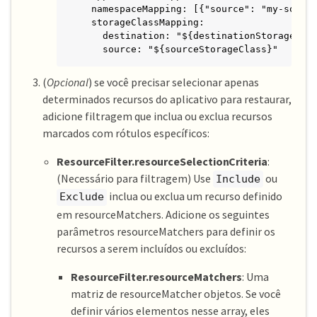
  namespaceMapping: [{"source": "my-source
  storageClassMapping:

    destination: "${destinationStorageClas
    source: "${sourceStorageClass}"
(
Opcional
) se você precisar selecionar apenas
determinados recursos do aplicativo para restaurar,
adicione filtragem que inclua ou exclua recursos
marcados com rótulos específicos:
ResourceFilter.resourceSelectionCriteria
:
(Necessário para filtragem) Use
ou
Include
inclua ou exclua um recurso definido
Exclude
em resourceMatchers. Adicione os seguintes
parâmetros resourceMatchers para definir os
recursos a serem incluídos ou excluídos:
ResourceFilter.resourceMatchers
: Uma
matriz de resourceMatcher objetos. Se você
definir vários elementos nesse array, eles