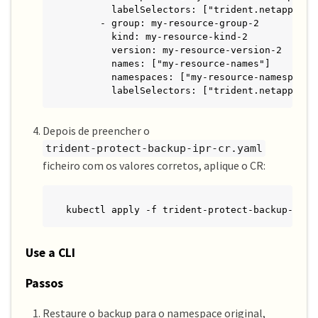
        labelSelectors: ["trident.netapp.io/o
      - group: my-resource-group-2

        kind: my-resource-kind-2

        version: my-resource-version-2

        names: ["my-resource-names"]

        namespaces: ["my-resource-namespaces"
        labelSelectors: ["trident.netapp.io/
Depois de preencher o
trident-protect-backup-ipr-cr.yaml
ficheiro com os valores corretos, aplique o CR:
kubectl apply -f trident-protect-backup-ipr-
Use a CLI
Passos
Restaure o backup para o namespace original,