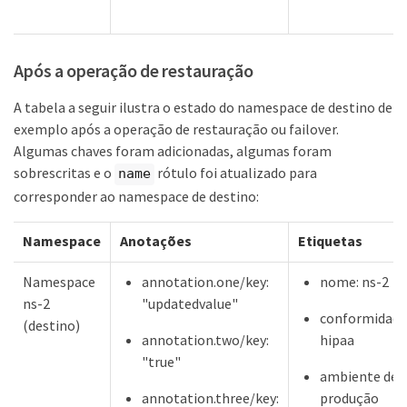
Após a operação de restauração
A tabela a seguir ilustra o estado do namespace de destino de
exemplo após a operação de restauração ou failover.
Algumas chaves foram adicionadas, algumas foram
sobrescritas e o
rótulo foi atualizado para
name
corresponder ao namespace de destino:
Namespace
Anotações
Etiquetas
Namespace
annotation.one/key:
nome: ns-2
ns-2
"updatedvalue"
conformidade
(destino)
annotation.two/key:
hipaa
"true"
ambiente de
annotation.three/key:
produção