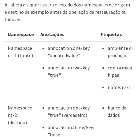
A tabela a seguir ilustra o estado dos namespaces de origem
e destino de exemplo antes da operação de restauração ou
failover:
Namespace
Anotações
Etiquetas
Namespace
annotation.one/key:
ambiente de
ns-1 (fonte)
"updatedvalue"
produção
annotation.two/key:
conformidade
"true"
hipaa
nome: ns-1
Namespace
annotation.one/key:
banco de
ns-2
"true" (verdadeiro)
dados
(destino)
annotation.three/key:
"false"