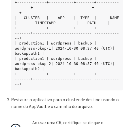
+-------------+-----------+--------+----------
-------+--------------------------+-----------
--+

|   CLUSTER   |    APP    |  TYPE  |      NAME       
|        TIMESTAMP         |    PATH     |

+-------------+-----------+--------+----------
-------+--------------------------+-----------
--+

| production1 | wordpress | backup | 
wordpress-bkup-1| 2024-10-30 08:37:40 (UTC)| 
backuppath1 |

| production1 | wordpress | backup | 
wordpress-bkup-2| 2024-10-30 08:37:40 (UTC)| 
backuppath2 |

+-------------+-----------+--------+----------
-------+--------------------------+-----------
--+
Restaure o aplicativo para o cluster de destino usando o
nome do AppVault e o caminho do arquivo:
Ao usar uma CR, certifique-se de que o