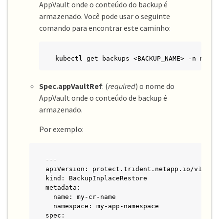
AppVault onde o conteúdo do backup é
armazenado. Você pode usar o seguinte
comando para encontrar este caminho:
kubectl get backups <BACKUP_NAME> -n my-a
Spec.appVaultRef
: (
required
) o nome do
AppVault onde o conteúdo de backup é
armazenado.
Por exemplo:
---

apiVersion: protect.trident.netapp.io/v1

kind: BackupInplaceRestore

metadata:

  name: my-cr-name

  namespace: my-app-namespace

spec:
