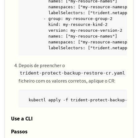
        names: ["my-resource-names"]

        namespaces: ["my-resource-namespaces"
        labelSelectors: ["trident.netapp.io/o
      - group: my-resource-group-2

        kind: my-resource-kind-2

        version: my-resource-version-2

        names: ["my-resource-names"]

        namespaces: ["my-resource-namespaces"
        labelSelectors: ["trident.netapp.io/
Depois de preencher o
trident-protect-backup-restore-cr.yaml
ficheiro com os valores corretos, aplique o CR:
kubectl apply -f trident-protect-backup-rest
Use a CLI
Passos