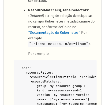
ser filtrado.
ResourceMatchers[].labelSelectors
:
(
Optional
) string de seleção de etiquetas
no campo Kubernetes metadata.name do
recurso, conforme definido no
"Documentação do Kubernetes"
. Por
exemplo
: .
"trident.netapp.io/os=linux"
Por exemplo:
spec:

  resourceFilter:

    resourceSelectionCriteria: "Include"

    resourceMatchers:

      - group: my-resource-group-1

        kind: my-resource-kind-1

        version: my-resource-version-1

        names: ["my-resource-names"]

        namespaces: ["my-resource-namespaces"