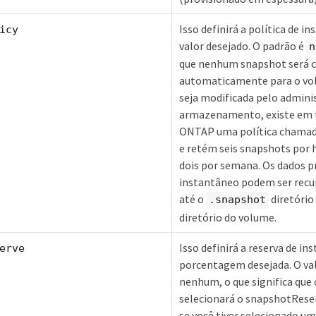
Isso definirá a política de i
icy
valor desejado. O padrão é
n
que nenhum snapshot será c
automaticamente para o vo
seja modificada pelo admini
armazenamento, existe em 
ONTAP uma política chamada
e retém seis snapshots por h
dois por semana. Os dados 
instantâneo podem ser rec
até o
diretório
.snapshot
diretório do volume.
Isso definirá a reserva de in
erve
porcentagem desejada. O val
nenhum, o que significa qu
selecionará o snapshotRese
se você tiver selecionado u