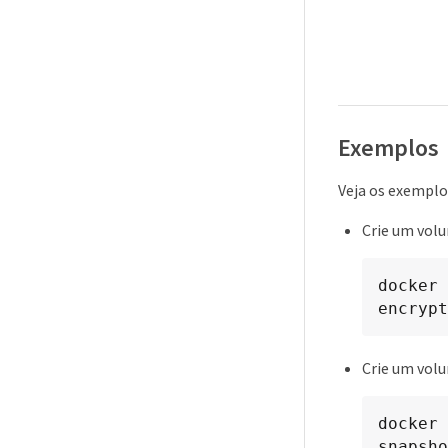
Exemplos
Veja os exemplo
Crie um volu
docker 
encrypt
Crie um vol
docker 
snapsho