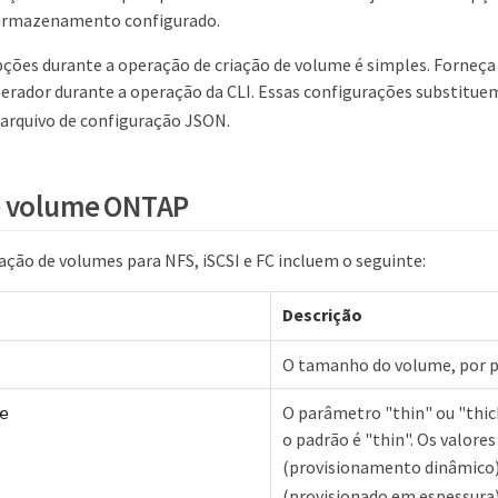
 armazenamento configurado.
opções durante a operação de criação de volume é simples. Forneça 
erador durante a operação da CLI. Essas configurações substituem
 arquivo de configuração JSON.
e volume ONTAP
ação de volumes para NFS, iSCSI e FC incluem o seguinte:
Descrição
O tamanho do volume, por pa
O parâmetro "thin" ou "thic
e
o padrão é "thin". Os valores
(provisionamento dinâmico
(provisionado em espessura)