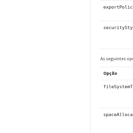
exportPolic
securitySty
As seguintes op
Opção
fileSystemT
spaceAlloca