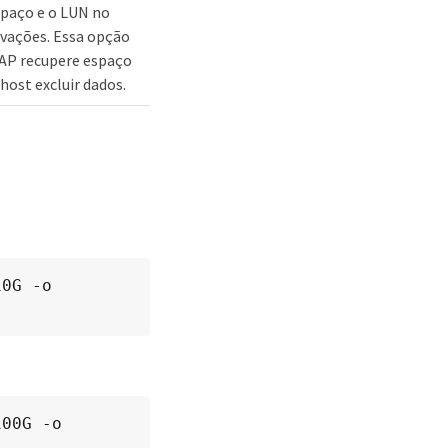
spaço e o LUN no
avações. Essa opção
AP recupere espaço
ost excluir dados.
0G -o 
00G -o 