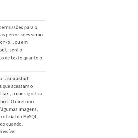
 permissões para o
 as permissões serão
, ou em
xr-x
será o
oot
to de texto quanto o
 o
.snapshot
es que acessam o
, o que significa
lse
O diretório
shot
. Algumas imagens,
oficial do MySQL,
ado quando…​
 visível.