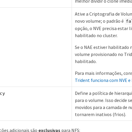
melhor dividir o clone imed
Ative a Criptografia de Vol
novo volume; o padrão é
fa
opção, o NVE precisa estar l
habilitado no cluster.
Se o NAE estiver habilitado 
volume provisionado no Trid
habilitado.
Para mais informações, cons
Trident funciona com NVE e
Define a política de hierarqu
cy
para o volume. Isso decide s
movidos para a camada de n
tornarem inativos (frios).
ções adicionais são
exclusivas
para NFS: