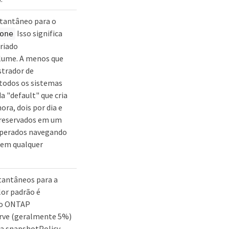
nstantâneo para o
Isso significa
one
riado
lume. A menos que
strador de
todos os sistemas
 "default" que cria
ora, dois por dia e
preservados em um
uperados navegando
 em qualquer
stantâneos para a
or padrão é
e o ONTAP
rve (geralmente 5%)
ma snapshotPolicy,