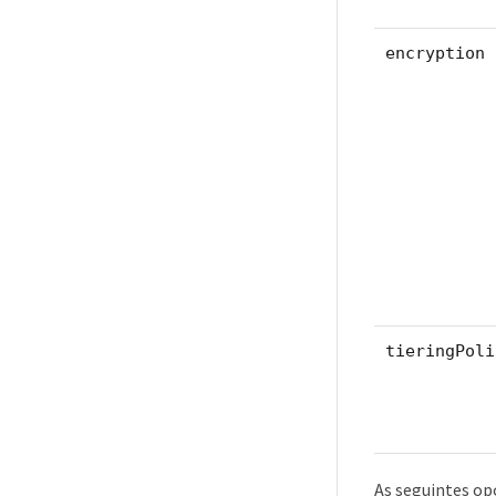
encryption
tieringPoli
As seguintes op