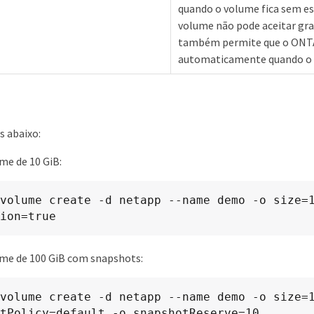
quando o volume fica sem e
volume não pode aceitar gr
também permite que o ONT
automaticamente quando o h
s abaixo:
me de 10 GiB:
volume create -d netapp --name demo -o size=1
ion=true
ume de 100 GiB com snapshots:
volume create -d netapp --name demo -o size=1
tPolicy=default -o snapshotReserve=10