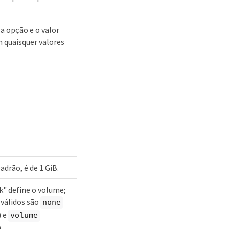
a opção e o valor
 quaisquer valores
drão, é de 1 GiB.
k" define o volume;
 válidos são
none
) e
volume
.