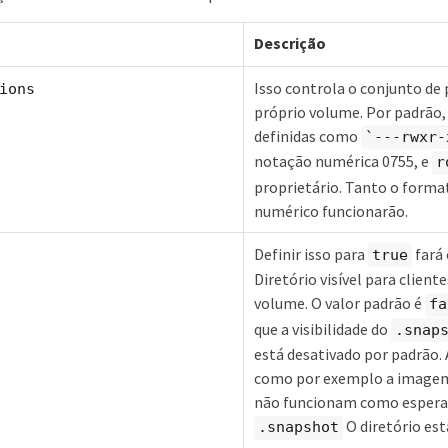
Descrição
Isso controla o conjunto de
ions
próprio volume. Por padrão,
definidas como
`---rwxr-
notação numérica 0755, e
r
proprietário. Tanto o forma
numérico funcionarão.
Definir isso para
fará
true
Diretório visível para client
volume. O valor padrão é
fa
que a visibilidade do
.snap
está desativado por padrão
como por exemplo a imagem 
não funcionam como esper
O diretório está
.snapshot