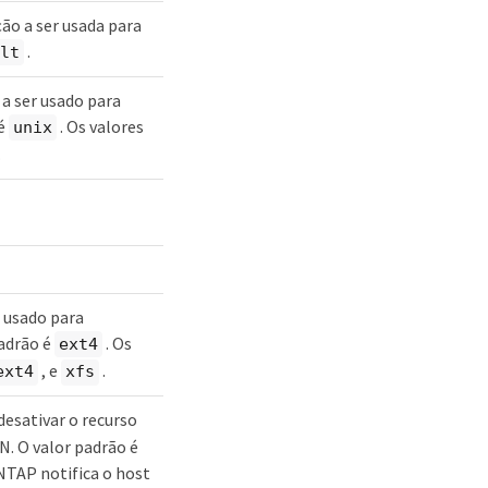
ção a ser usada para
.
lt
 a ser usado para
 é
. Os valores
unix
.
s usado para
adrão é
. Os
ext4
, e
.
ext4
xfs
desativar o recurso
N. O valor padrão é
ONTAP notifica o host