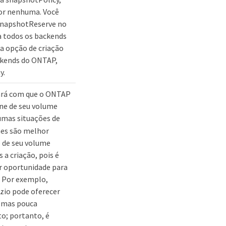
for nenhuma. Você
 snapshotReserve no
a todos os backends
 opção de criação
ckends do ONTAP,
y.
fará com que o ONTAP
ne de seu volume
umas situações de
es são melhor
 de seu volume
a criação, pois é
r oportunidade para
 Por exemplo,
zio pode oferecer
 mas pouca
; portanto, é