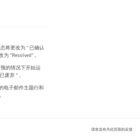
件状态将更改为 " 已确认
esolved" 。
干预的情况下开始运
废弃 " 。
报。警报的电子邮件主题行和
。
请发送有关此页面的反馈