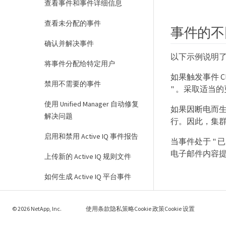
查看事件和事件详细信息
查看未分配的事件
事件的不
确认并解决事件
以下示例说明
将事件分配给特定用户
如果触发事件 Cl
禁用不需要的事件
" 。采取适当的
使用 Unified Manager 自动修复
如果因断电而
解决问题
行。因此，集群
启用和禁用 Active IQ 事件报告
当事件处于 " 已
电子邮件内容提
上传新的 Active IQ 规则文件
如何生成 Active IQ 平台事件
解决 Active IQ 平台事件
© 2026 NetApp, Inc.
使用条款
隐私策略
Cookie 政策
Cookie 设置
配置事件保留设置